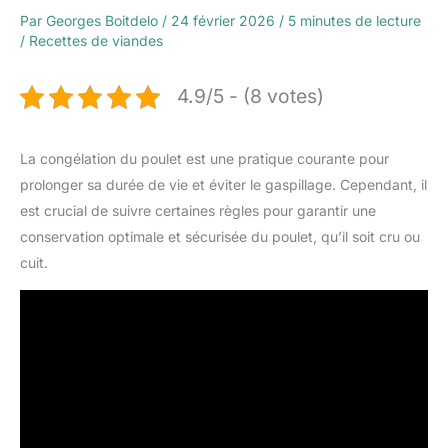
Par
Georges Boitdelo
/
24 février 2026
/
5 minutes de lecture
/
Recettes de viandes
4.9/5 - (8 votes)
La congélation du poulet est une pratique courante pour
prolonger sa durée de vie et éviter le gaspillage. Cependant, il
est crucial de suivre certaines règles pour garantir une
conservation optimale et sécurisée du poulet, qu’il soit cru ou
cuit.