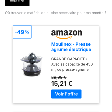
Imprimer
Où trouver le matériel de cuisine nécessaire pour ma recette ?
-49%
Moulinex - Presse
agrume électrique
Ultra Compact
GRANDE CAPACITE :
Double rotation
Avec sa capacité de 450
0.45 L
ml, ce presse-agrume
produit suffisamment de
29,99 €
jus pour remplir plusieurs
15,21 €
verres AUTO ON/OFF : Il
suffit d'appuyer sur le
cône pour que le
pressage commence
JUS DELICIEUX : la
rotation du cône dans