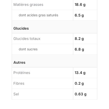
Matières grasses
18.6 g
dont acides gras saturés
6.5 g
Glucides
Glucides totaux
8.2 g
dont sucres
6.8 g
Autres
Protéines
13.4 g
Fibres
0.2 g
Sel
0.63 g