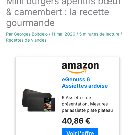
Mini burgers apéritifs bœuf
& camembert : la recette
gourmande
Par
Georges Boitdelo
/
11 mai 2026
/
5 minutes de lecture
/
Recettes de viandes
eGenuss 6
Assiettes ardoise
cusine plateaux à
6 Assiettes de
sushis plateau
présentation. Mesures
ardoise planche de
par assiette plate plateau
service assiettes
aperitif : longueur 30 cm,
rectangulaires
40,86 €
largeur 15 cm, épaisseur
assiettes plates
0,5 cm. Assiette ardoise
plateau fromage