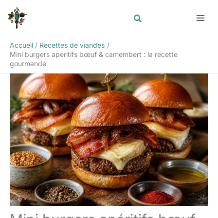
Aller
au
contenu
Accueil
Recettes de viandes
Mini burgers apéritifs bœuf & camembert : la recette
gourmande