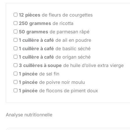
12
pièces
de fleurs de courgettes
250
grammes
de ricotta
50
grammes
de parmesan râpé
1
cuillère à café
de ail en poudre
1
cuillère à café
de basilic séché
1
cuillère à café
de origan séché
3
cuillères à soupe
de huile d’olive extra vierge
1
pincée
de sel fin
1
pincée
de poivre noir moulu
1
pincée
de flocons de piment doux
Analyse nutritionnelle