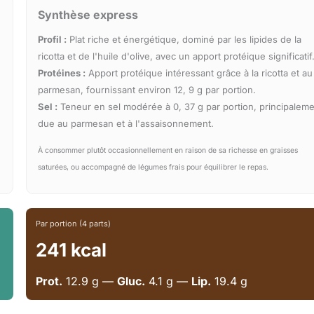
Synthèse express
Profil :
Plat riche et énergétique, dominé par les lipides de la
ricotta et de l'huile d'olive, avec un apport protéique significatif
Protéines :
Apport protéique intéressant grâce à la ricotta et au
parmesan, fournissant environ 12, 9 g par portion.
Sel :
Teneur en sel modérée à 0, 37 g par portion, principalem
due au parmesan et à l'assaisonnement.
À consommer plutôt occasionnellement en raison de sa richesse en graisses
saturées, ou accompagné de légumes frais pour équilibrer le repas.
Par portion (4 parts)
241 kcal
Prot.
12.9 g —
Gluc.
4.1 g —
Lip.
19.4 g