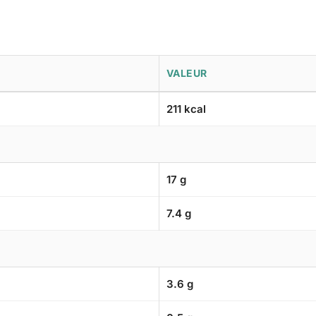
VALEUR
211 kcal
17 g
7.4 g
3.6 g