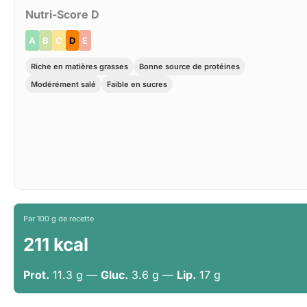
Nutri-Score D
A
B
C
D
E
Riche en matières grasses
Bonne source de protéines
Modérément salé
Faible en sucres
Par 100 g de recette
211 kcal
Prot.
11.3 g —
Gluc.
3.6 g —
Lip.
17 g