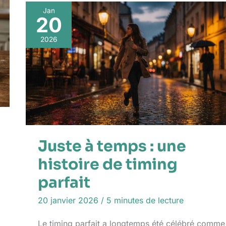
Jan
20
2026
Juste à temps : une
histoire de timing
parfait
20 janvier 2026
/
5 minutes de lecture
Le timing parfait a longtemps été célébré comme