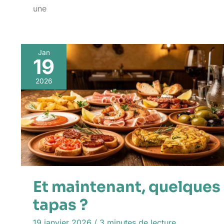
une
Jan
19
2026
Et maintenant, quelques
tapas ?
19 janvier 2026
/
3 minutes de lecture