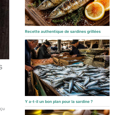
Recette authentique de sardines grillées
s
Y a-t-il un bon plan pour la sardine ?
rçu