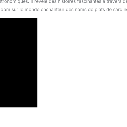
onomiques. Il révèle des histoires fascinantes à travers d
. Zoom sur le monde enchanteur des noms de plats de sardin