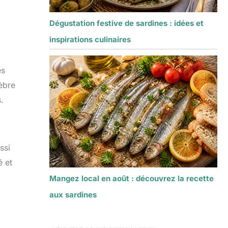
Dégustation festive de sardines : idées et
inspirations culinaires
es
lèbre
.
ssi
é et
Mangez local en août : découvrez la recette
aux sardines