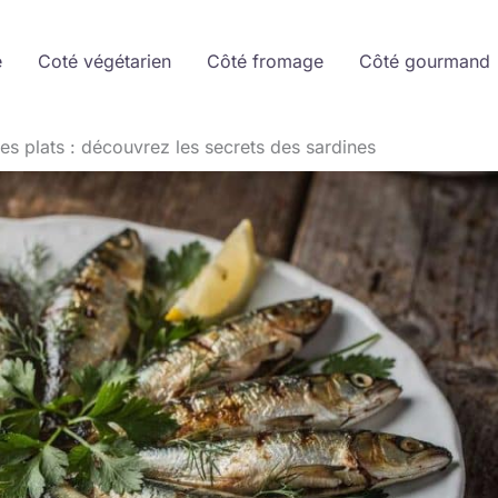
e
Coté végétarien
Côté fromage
Côté gourmand
es plats : découvrez les secrets des sardines