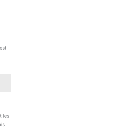
est
t les
ais