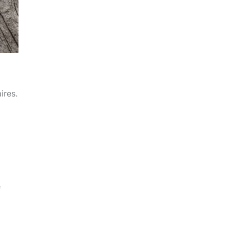
ires.
e