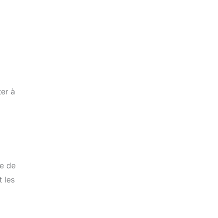
ter à
te de
 les