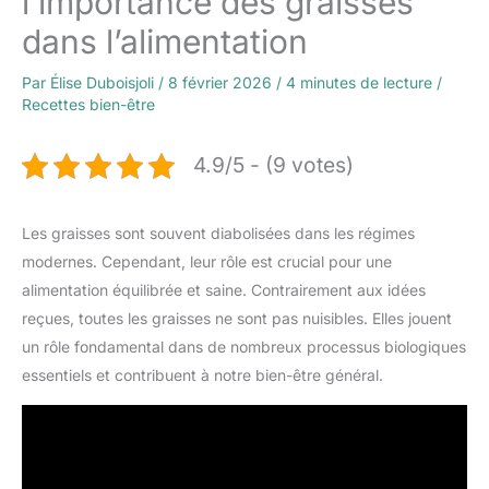
l’importance des graisses
dans l’alimentation
Par
Élise Duboisjoli
/
8 février 2026
/
4 minutes de lecture
/
Recettes bien-être
4.9/5 - (9 votes)
Les graisses sont souvent diabolisées dans les régimes
modernes. Cependant, leur rôle est crucial pour une
alimentation équilibrée et saine. Contrairement aux idées
reçues, toutes les graisses ne sont pas nuisibles. Elles jouent
un rôle fondamental dans de nombreux processus biologiques
essentiels et contribuent à notre bien-être général.