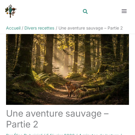
Aller
Rechercher
au
contenu
Accueil
Divers recettes
Une aventure sauvage – Partie 2
Une aventure sauvage –
Partie 2