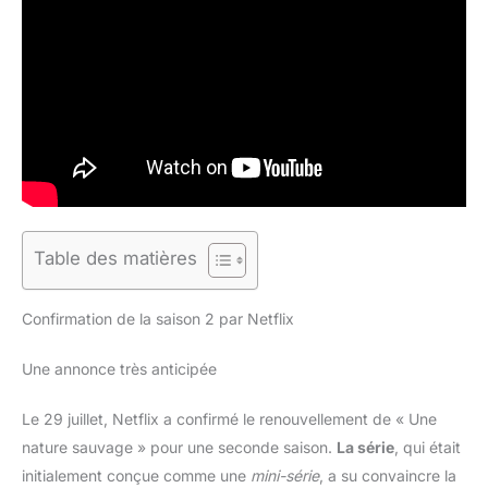
Table des matières
Confirmation de la saison 2 par Netflix
Une annonce très anticipée
Le 29 juillet, Netflix a confirmé le renouvellement de « Une
nature sauvage » pour une seconde saison.
La série
, qui était
initialement conçue comme une
mini-série
, a su convaincre la