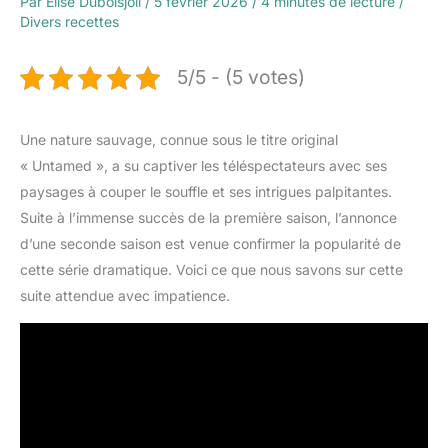
Par
Élise Duboisjoli
/
5 février 2026
/
4 minutes de lecture
/
Divers recettes
5/5 - (5 votes)
Une nature sauvage, connue sous le titre original
« Untamed », a su captiver les téléspectateurs avec ses
paysages à couper le souffle et ses intrigues palpitantes.
Suite à l’immense succès de la première saison, l’annonce
d’une seconde saison est venue confirmer la popularité de
cette série dramatique. Voici ce que nous savons sur cette
suite attendue avec impatience.