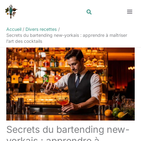
Aller
Rechercher
au
contenu
Accueil
Divers recettes
Secrets du bartending new-yorkais : apprendre à maîtriser
l’art des cocktails
Secrets du bartending new-
yorkais : apprendre à