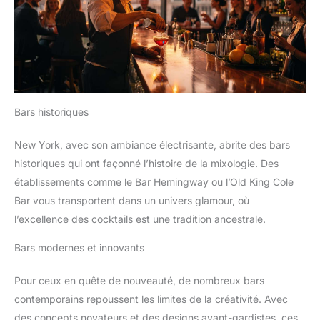
Bars historiques
New York, avec son ambiance électrisante, abrite des bars
historiques qui ont façonné l’histoire de la mixologie. Des
établissements comme le Bar Hemingway ou l’Old King Cole
Bar vous transportent dans un univers glamour, où
l’excellence des cocktails est une tradition ancestrale.
Bars modernes et innovants
Pour ceux en quête de nouveauté, de nombreux bars
contemporains repoussent les limites de la créativité. Avec
des concepts novateurs et des designs avant-gardistes, ces