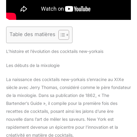
Table des matières
L’histoire et l’évolution des cocktails new-yorkais
Les débuts de la mixologie
La naissance des cocktails new-yorkais s’enracine au XIXe
siècle avec Jerry Thomas, considéré comme le père fondateur
de la mixologie. Dans sa publication de 1862, « The
Bartender’s Guide », il compile pour la première fois des
recettes de cocktails, posant ainsi les jalons d’une ère
nouvelle dans l’art de mêler les saveurs. New York est
rapidement devenue un épicentre pour l’innovation et la
créativité en matière de cocktails.