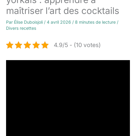
maîtriser l’art des cocktails
Par
Élise Duboisjoli
/
4 avril 2026
/
8 minutes de lecture
/
Divers recettes
4.9/5 - (10 votes)