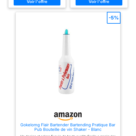
un débit constant dans toutes
bouteille de flair est très
les situations. Les becs
résistante aux chocs et
verseurs sont dotés d’un bec
pratiquement incassable. Livrée
étroit qui permet de verser à
avec un bec verseur plastique
-5%
une vitesse moyenne-lente.
noir. Les becs verseurs inox
L’entrée d’air stop débit offre la
peuvent également s’adapter
possibilité de ralentir
sur la bouteille. Hauteur : 29cm
l’écoulement. Conçus avec un
- Diamètre : 7.7cm – Capacité :
bec en métal, les becs verseurs
75cl – Poids Net : 495g.
sont résistants à la plupart des
chocs et à la rouille, ce qui leur
permet de durer pendant de
nombreux services sans avoir à
être remplacés. Se met en place
et se retire facilement.
Gokelomg Flair Bartender Bartending Pratique Bar
Pub Bouteille de vin Shaker - Blanc