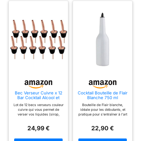
Bec Verseur Cuivre x 12
Cocktail Bouteille de Flair
Bar Cocktail Alcool et
Blanche 750 ml
Spiritueux Débit Moyen
Entrainement Flair
Lot de 12 becs verseurs couleur
Bouteille de Flair blanche,
Constant Adaptable Tous
Bartending Working Flair
cuivre qui vous permet de
idéale pour les débutants, et
types Bouteilles Matériel
Accessoires Jonglage
verser vos liquides (sirop,
pratique pour s'entraîner à l'art
de Bar Pourer
Acrobaties Exercice
spiritueux,..) facilement tout en
du Flair Bartending. Facile à
Accessoire Bartending
Barman Exhibition
réduisant les renversements et
utiliser et à manipuler, elle
Barman
24,99 €
22,90 €
le gaspillage de boissons.
possède un équilibre parfait
Adaptables sur tous types de
pour réaliser des mouvements
bouteilles, ils vous garantissent
fluides. Fabriquée en ABS, cette