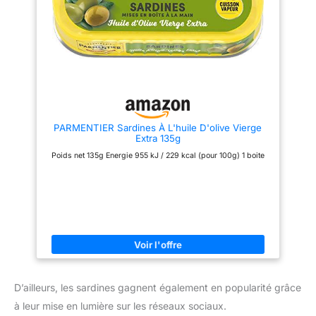
Saupiquet. ADOPTER ET
SARDINE, VOTRE ATOUT
PROMOUVOIR UNE
SANTÉ : le Programme National
ALIMENTATION SAINE : ces
Nutrition et Santé (PNNS)
filets de sardines en boîte sont
recommande aux adultes de
préparés avec soin, sans ajout
consommer du poisson deux
de conservateurs, sans
fois par semaine, dont au moins
colorants, ni arômes artificiels.
un poisson gras. La sardine
Naturellement riches en Oméga
entière est naturellement riche
3. LA TOUCHE SAUPIQUET :
en Oméga 3 et en calcium. LA
c'est une touche de créativité et
TOUCHE SAUPIQUET : c'est
de passion, pour le poisson,
une touche de créativité et de
pour son goût et pour votre
passion, pour le poisson, pour
PARMENTIER Sardines À L'huile D'olive Vierge
plaisir. Une manière unique de
son goût et pour votre plaisir.
Extra 135g
cuisiner depuis 1877 avec le
Une manière unique de cuisiner
souci du détail. Un engagement
depuis 1877 avec le souci du
Poids net 135g Energie 955 kJ / 229 kcal (pour 100g) 1 boite
responsable et durable sur terre
détail. Un engagement
comme en mer.
responsable et durable sur terre
comme en mer.
D’ailleurs, les sardines gagnent également en popularité grâce
à leur mise en lumière sur les réseaux sociaux.