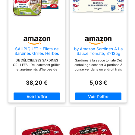
SAUPIQUET - Filets de
by Amazon Sardines À La
Sardines Grillés Herbes
Sauce Tomate, 3x125g
de Provence - 15
DE DÉLICIEUSES SARDINES
Sardines à la sauce tomate Cet
Conserves
GRILLEES : Délicatement grillés
emballage contient 3 portions À
et agrémentés d'herbes de
conserver dans un endroit frais
provence, ces filets de sardines
et sec Une fois ouvert,
sans arêtes peuvent être
transférer dans un récipient non
38,20 €
5,03 €
dégustés tels quels ou
métallique, couvrir et conserver
accompagner vos plats chauds
au réfrigérateur et consommer
ou froids. DES FILETS
dans les 2 jours Prêt à
SOIGNEUSEMENT PRÉPARÉS :
consommer
Minutieusement préparés et
délicatement mis en boîte à la
main en Bretagne, à Quimper,
ces filets de poisson sans
arêtes vous offrent le meilleur
de la sardine pour vous régaler
au quotidien. TRAÇABILITÉ
GARANTIE : Ce produit est