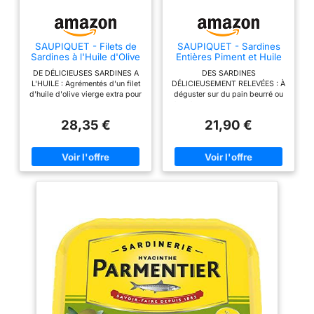
SAUPIQUET - Filets de
SAUPIQUET - Sardines
Sardines à l'Huile d'Olive
Entières Piment et Huile
- 15 Conserves
de Tournesol - 12
DE DÉLICIEUSES SARDINES A
DES SARDINES
Conserves
L'HUILE : Agrémentés d'un filet
DÉLICIEUSEMENT RELEVÉES : À
d'huile d'olive vierge extra pour
déguster sur du pain beurré ou
un poisson toujours plus
à intégrer dans toute recette de
savoureux, ces filets de
votre choix, les sardines au
28,35 €
21,90 €
sardines sans arêtes peuvent
piment Saupiquet apportent une
être dégustés tels quels ou
touche épicée à vos repas et
accompagner vos plats chauds
apéritifs. FORMAT PRATIQUE :
ou froids. DES FILETS
Les sardines en conserve
SOIGNEUSEMENT PRÉPARÉS :
Saupiquet sont conditionnées
Minutieusement préparés et
dans une boîte très pratique qui
délicatement mis en boîte à la
s'ouvre facilement à la main
main ces filets de poisson sans
sans aucun accessoire. Vous
arêtes vous offrent le meilleur
pouvez ainsi les manger où
de la sardine pour vous régaler
vous voulez, quand vous voulez
au quotidien. TRAÇABILITÉ
! QUALITÉ GARANTIE : Ce
GARANTIE : Ce produit est
produit Saupiquet emboîté à la
élaboré à base de sardine 100
main, subit tout au long de sa
% traçable. Saupiquet s'engage
production de nombreux
à fournir à chacun les données
contrôles qualité depuis la
relatives à l'origine du poisson
qualité des lots de poissons, du
et aux méthodes de pêche
parage de la sardine jusqu'à
utilisées depuis le site web
l'emboîtage à la main. LA