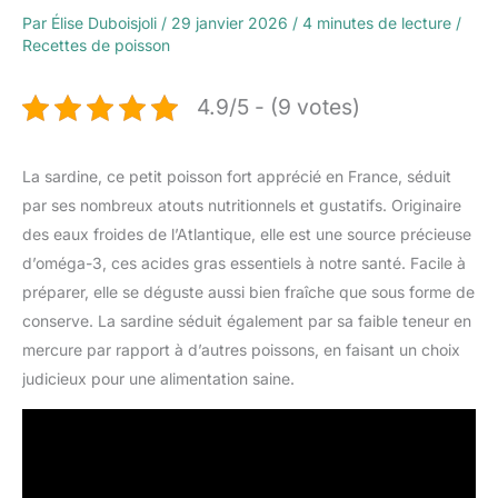
Par
Élise Duboisjoli
/
29 janvier 2026
/
4 minutes de lecture
/
Recettes de poisson
4.9/5 - (9 votes)
La sardine, ce petit poisson fort apprécié en France, séduit
par ses nombreux atouts nutritionnels et gustatifs. Originaire
des eaux froides de l’Atlantique, elle est une source précieuse
d’oméga-3, ces acides gras essentiels à notre santé. Facile à
préparer, elle se déguste aussi bien fraîche que sous forme de
conserve. La sardine séduit également par sa faible teneur en
mercure par rapport à d’autres poissons, en faisant un choix
judicieux pour une alimentation saine.