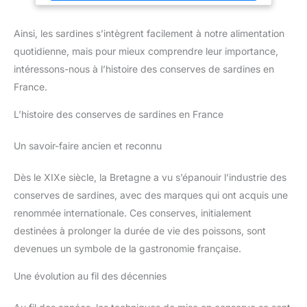
Connétable perpétue une tradition d’excellence.
Recettes
fines et variées : Alliance de poisson de qualité et de recettes
Ainsi, les sardines s’intègrent facilement à notre alimentation
savoureuses pour ravir tous les palais.
Fabrication
artisanale et moderne : Méthodes traditionnelles et procédés
quotidienne, mais pour mieux comprendre leur importance,
innovants pour garantir goût, fraîcheur et authenticité.
intéressons-nous à l’histoire des conserves de sardines en
France.
L’histoire des conserves de sardines en France
Un savoir-faire ancien et reconnu
Dès le XIXe siècle, la Bretagne a vu s’épanouir l’industrie des
conserves de sardines, avec des marques qui ont acquis une
renommée internationale. Ces conserves, initialement
destinées à prolonger la durée de vie des poissons, sont
devenues un symbole de la gastronomie française.
Une évolution au fil des décennies