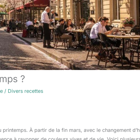
emps ?
re
/
Divers recettes
au printemps. À partir de la fin mars, avec le changement d’
mmence à rayonner de couleurs vives et de vie. Voici plusieur