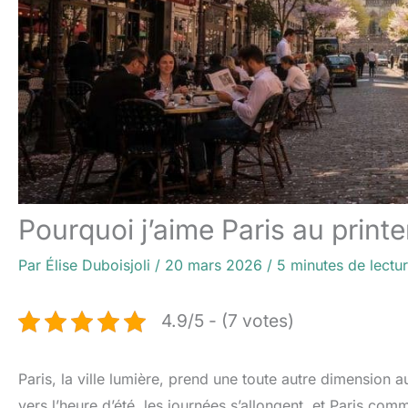
Pourquoi j’aime Paris au print
Par
Élise Duboisjoli
/
20 mars 2026
/
5 minutes de lectu
4.9/5 - (7 votes)
Paris, la ville lumière, prend une toute autre dimension 
vers l’heure d’été, les journées s’allongent, et Paris co