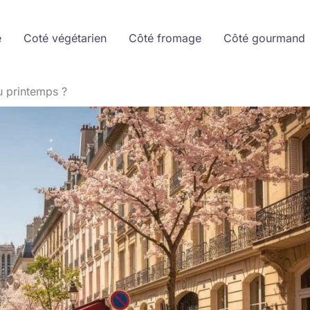
e
Coté végétarien
Côté fromage
Côté gourmand
u printemps ?