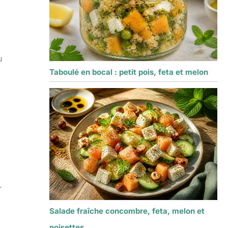
u
Taboulé en bocal : petit pois, feta et melon
r
Salade fraîche concombre, feta, melon et
noisettes