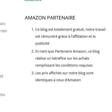
ais
rder
n
et
tés