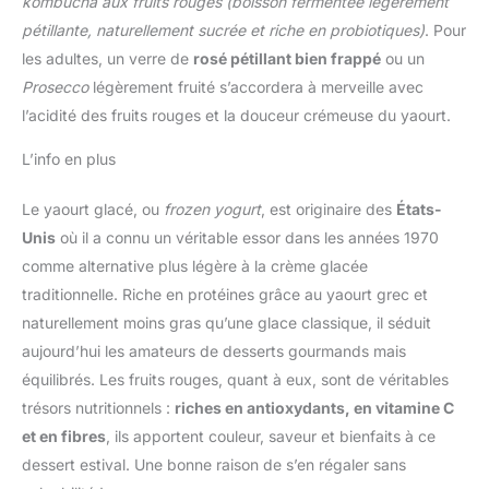
kombucha aux fruits rouges
(boisson fermentée légèrement
pétillante, naturellement sucrée et riche en probiotiques)
. Pour
les adultes, un verre de
rosé pétillant bien frappé
ou un
Prosecco
légèrement fruité s’accordera à merveille avec
l’acidité des fruits rouges et la douceur crémeuse du yaourt.
L’info en plus
Le yaourt glacé, ou
frozen yogurt
, est originaire des
États-
Unis
où il a connu un véritable essor dans les années 1970
comme alternative plus légère à la crème glacée
traditionnelle. Riche en protéines grâce au yaourt grec et
naturellement moins gras qu’une glace classique, il séduit
aujourd’hui les amateurs de desserts gourmands mais
équilibrés. Les fruits rouges, quant à eux, sont de véritables
trésors nutritionnels :
riches en antioxydants, en vitamine C
et en fibres
, ils apportent couleur, saveur et bienfaits à ce
dessert estival. Une bonne raison de s’en régaler sans