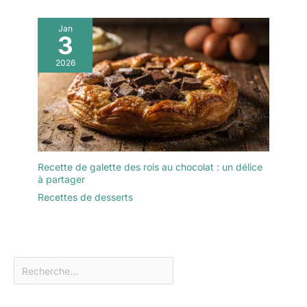
servir des plats, ces
assiettes uniques
Jan
3
peuvent également être
utilisées comme
2026
décoration ou comme
cadeau. Les assiettes et
les bols sont cuits à
haute température pour
maximiser la résistance
de la porcelaine. La
céramique est durable,
Recette de galette des rois au chocolat : un délice
sans plomb et sans
à partager
cadmium et n'absorbe
Recettes de desserts
pas les arômes ni les
goûts alimentaires. Vous
pouvez utiliser cette
assiette à salade de
pâtes pendant
longtemps au lave-
vaisselle, au micro-
ondes, au four et au