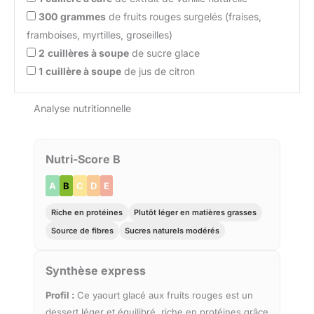
300
grammes
de fruits rouges surgelés (fraises,
framboises, myrtilles, groseilles)
2
cuillères à soupe
de sucre glace
1
cuillère à soupe
de jus de citron
Analyse nutritionnelle
Nutri-Score B
A
B
C
D
E
Riche en protéines
Plutôt léger en matières grasses
Source de fibres
Sucres naturels modérés
Synthèse express
Profil :
Ce yaourt glacé aux fruits rouges est un
dessert léger et équilibré, riche en protéines grâce