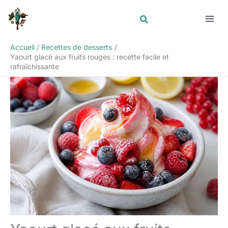
Aller
Rechercher
au
contenu
Accueil
Recettes de desserts
Yaourt glacé aux fruits rouges : recette facile et
rafraîchissante