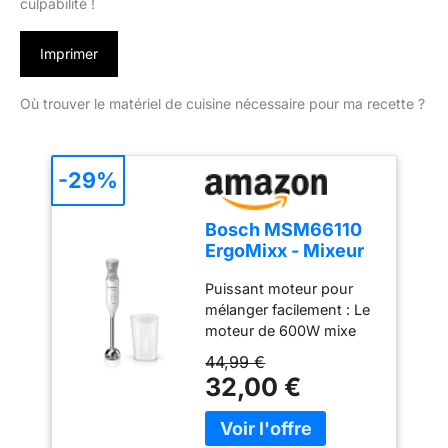
culpabilité !
Imprimer
Où trouver le matériel de cuisine nécessaire pour ma recette ?
-29%
Bosch MSM66110
ErgoMixx - Mixeur
plongeant, 2
Puissant moteur pour
vitesses
mélanger facilement : Le
moteur de 600W mixe
sans effort les
44,99 €
ingrédients les plus durs
32,00 €
; préparez de
nombreuses recettes
grâce à une large gamme