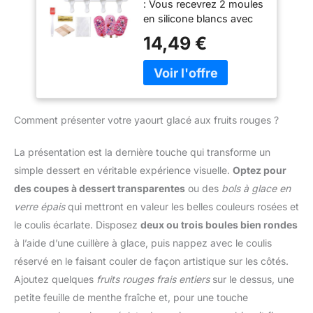
monde, pour contribuer
: Vous recevrez 2 moules
Moules à Bâtonnets
sûre. Le matériau
à la protection de
en silicone blancs avec
Glacés Cake Pop
antiadhésif permet un
l’environnement et à la
chacun 4 cavités pour
avec Bâtonnets en
14,49 €
démoulage facile de vos
réduction des déchets
desserts ovales. Le set
Bois et Sacs Moule
glaces et résiste aux
FACILE À NETTOYER :
comprend également
en Silicone pour
températures extrêmes
Pièces amovibles
des bâtonnets en bois,
Lollipop Dessert
du congélateur. Design
résistantes au lave-
des sachets d'emballage
Blanc
Pratique Avec Couvercle:
vaisselle pour une
transparents, des
Chaque moule à glace
Comment présenter votre yaourt glacé aux fruits rouges ?
utilisation quotidienne
attaches dorées et un
est équipé d'un
sans effort CONTENU
pinceau rouge.
couvercle pour éviter les
DANS LA BOÎTE : Pied
Commencez
La présentation est la dernière touche qui transforme un
odeurs du réfrigérateur
mixeur Moulinex
immédiatement à réaliser
simple dessert en véritable expérience visuelle.
Optez pour
et permettre un
Turbomix, gobelet de
des Cake Pops sans
empilement facile. Idéal
des coupes à dessert transparentes
ou des
bols à glace en
800 ml
avoir à acheter
comme moule glacon
verre épais
qui mettront en valeur les belles couleurs rosées et
d'accessoires
silicone ou pour préparer
supplémentaires Silicone
le coulis écarlate. Disposez
deux ou trois boules bien rondes
des glaces pour bébé en
antiadhésif : Ce moule à
à l’aide d’une cuillère à glace, puis nappez avec le coulis
toute hygiène. Polyvalent
Cake Pop est fabriqué en
Et Créatif: Utilisez cette
réservé en le faisant couler de façon artistique sur les côtés.
matériau flexible qui
sorbetiere manuelle
Ajoutez quelques
fruits rouges frais entiers
sur le dessus, une
facilite le démoulage des
comme ice cream maker
barres de gâteau. Il suffit
petite feuille de menthe fraîche et, pour une touche
pour créer des sucettes
de pousser la pâte par le