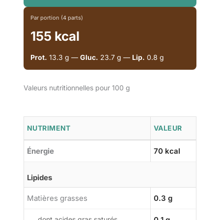
Par portion (4 parts)
155 kcal
Prot.
13.3 g —
Gluc.
23.7 g —
Lip.
0.8 g
Valeurs nutritionnelles pour 100 g
NUTRIMENT
VALEUR
Énergie
70 kcal
Lipides
Matières grasses
0.3 g
dont acides gras saturés
0.1 g