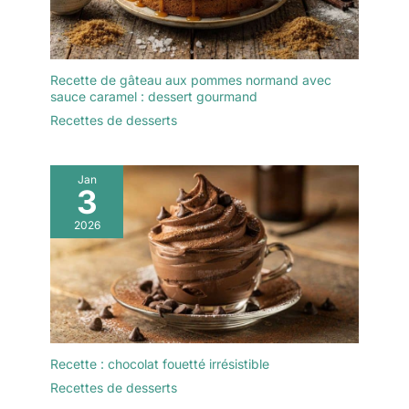
chacune de nos
nettoyage rapide.
assiettes plates sont
【Cadeau parfait 】cet
différents, ce qui peut
lot assiette de table
apporter à votre cuisine
unique est un excellent
de nombreuses couleurs
Recette de gâteau aux pommes normand avec
choix pour vos amis et
sauce caramel : dessert gourmand
vives. Il attire également
votre famille les plus
tous les regards comme
Recettes de desserts
chers, en particulier ceux
décoration sur le placard
qui aiment les
ou la table à manger.
nouveautés. Ils seront
Vous serez ravi de
Jan
très heureux de recevoir
3
recevoir ces assiettes
ces assiettes pratiques
plates pratiques et belles.
et stylées.
2026
Les assiettes de 8
pouces pour servir une
variété d'aliments, y
compris les desserts,
salades, apéritifs,
collations et plus encore.
Un bord légèrement
Recette : chocolat fouetté irrésistible
évasé empêche les
aliments de se renverser
Recettes de desserts
sur l'assiette. En plus de