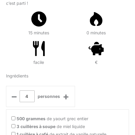
c’est parti !
15 minutes
0 minutes
facile
€
Ingrédients
–
+
personnes
500
grammes
de yaourt grec entier
3
cuillères à soupe
de miel liquide
1
cuillère à café
de extrait de vanille naturelle