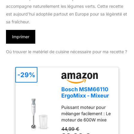
accompagne naturellement les légumes verts. Cette recette
est aujourd’hui adoptée partout en Europe pour sa légèreté et
sa fraîcheur.
Imprimer
Où trouver le matériel de cuisine nécessaire pour ma recette ?
-29%
Bosch MSM66110
ErgoMixx - Mixeur
plongeant, 2
Puissant moteur pour
vitesses
mélanger facilement : Le
moteur de 600W mixe
sans effort les
44,99 €
ingrédients les plus durs