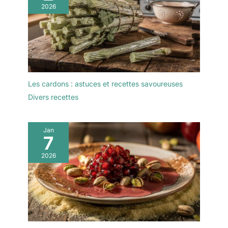
utilisations】Verrine
2026
usage : prévues pour les
tiramisu parfait pour les
préparations froides,
anniversaires, les
elles peuvent être
mariages, les pique-
réutilisées après un
niques, les baby
lavage manuel soigneux.
showers, les réunions de
Laver avant utilisation.
famille, les fournitures de
Ne conviennent pas au
fête et les fournitures de
micro-ondes, au four ni
Les cardons : astuces et recettes savoureuses
fête en plein air. Parfait
au lave-vaisselle.
Divers recettes
pour les parfaits,
puddings, mousses,
cheesecakes, tiramisu et
toutes sortes de
Jan
7
desserts.
2026