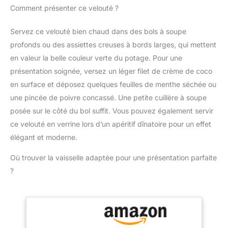
livré avec un gobelet
Comment présenter ce velouté ?
ECLABOUSSURES : Le
pratique pour mesurer et
pied antiéclaboussures
mixer directement les
évite les éclaboussures
Servez ce velouté bien chaud dans des bols à soupe
ingrédients, simplifiant la
et les dégâts, pour une
profonds ou des assiettes creuses à bords larges, qui mettent
préparation des repas
expérience plus propre et
Contenu de la livraison :
en valeur la belle couleur verte du potage. Pour une
plus agréable DESIGN
Mixeur plongeant
présentation soignée, versez un léger filet de crème de coco
CONFORTABLE : Une
ErgoMixx 600 W avec 2
poignée ergonomique
en surface et déposez quelques feuilles de menthe séchée ou
vitesses et gobelet
avec une prise en main
une pincée de poivre concassé. Une petite cuillère à soupe
doseur
texturée, pour
posée sur le côté du bol suffit. Vous pouvez également servir
expérience plus facile et
ce velouté en verrine lors d’un apéritif dînatoire pour un effet
plus confortable, idéal
élégant et moderne.
pour une utilisation
fréquente DURABLE : 2
Où trouver la vaisselle adaptée pour une présentation parfaite
lames Zelkrom qui
garantissent des
?
performances durables
REPARABILITE 15 ANS
AU JUSTE PRIX :
engagement de
réparabilité 15 ans au