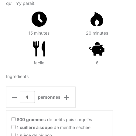
qu’il n’y paraît.
15 minutes
20 minutes
facile
€
Ingrédients
–
+
personnes
800
grammes
de petits pois surgelés
1
cuillère à soupe
de menthe séchée
1
pièce
de oignon