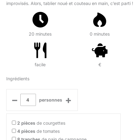
improvisés. Alors, tablier noué et couteau en main, c’est parti !
20 minutes
0 minutes
facile
€
Ingrédients
–
+
personnes
2
pièces
de courgettes
4
pièces
de tomates
8
tranches
de pain de campagne