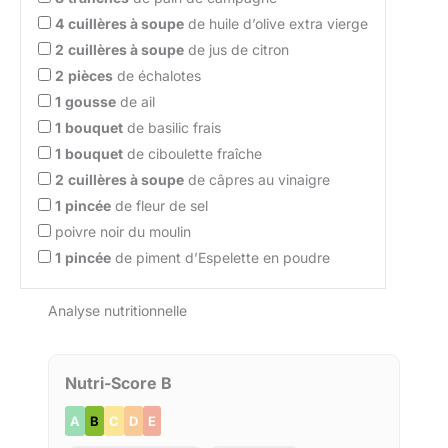
4
cuillères à soupe
de huile d’olive extra vierge
2
cuillères à soupe
de jus de citron
2
pièces
de échalotes
1
gousse
de ail
1
bouquet
de basilic frais
1
bouquet
de ciboulette fraîche
2
cuillères à soupe
de câpres au vinaigre
1
pincée
de fleur de sel
poivre noir du moulin
1
pincée
de piment d’Espelette en poudre
Analyse nutritionnelle
Nutri-Score B
A
B
C
D
E