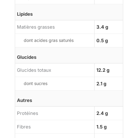
Lipides
Matières grasses
3.4 g
dont acides gras saturés
0.5 g
Glucides
Glucides totaux
12.2 g
dont sucres
2.1 g
Autres
Protéines
2.4 g
Fibres
1.5 g