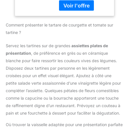
tailles. Ajoutez de
nettoyer. Ne lavez pas
l'élégance à vos gâteaux
cet emporte piece rond
avec des décorations
au lave-vaisselle SVP.
détaillées. Idéal pour
【Simple et facile à
Comment présenter le tartare de courgette et tomate sur
découper le fondant et la
utiliser】 Il suffit de
pâte d'amande pour les
tartine ?
mettre des emporte
travaux manuels. Créez
piece patisserie rond sur
des collations
Servez les tartines sur de grandes
assiettes plates de
une pâte à base de farine
amusantes pour les fêtes
à biscuit et d’appuyer
présentation
, de préférence en grès ou en céramique
d'anniversaire et les
doucement. 【 Cadeau
blanche pour faire ressortir les couleurs vives des légumes.
rassemblements. Faciles
】 Ce cercle patisserie
à laver et réutilisables
Disposez deux tartines par personne en les légèrement
rond pour cuisine adapte
pour d'innombrables
croisées pour un effet visuel élégant. Ajoutez à côté une
aux biscuits, gâteaux,
sessions de cuisson.
pâtes, muffins, gâteaux à
petite salade verte assaisonnée d’une vinaigrette légère pour
l'ananas, fromage,
compléter l’assiette. Quelques pétales de fleurs comestibles
glaçage, donuts et ainsi
comme la capucine ou la bourrache apporteront une touche
de suite. Vous pouvez
de raffinement digne d’un restaurant. Prévoyez un couteau à
faire de petits cadeaux
pain et une fourchette à dessert pour faciliter la dégustation.
pour votre amoureux et
vos amis.
Où trouver la vaisselle adaptée pour une présentation parfaite