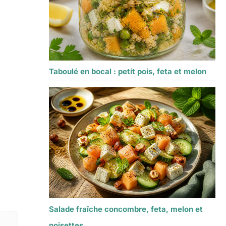
Taboulé en bocal : petit pois, feta et melon
Salade fraîche concombre, feta, melon et
noisettes