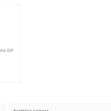
ène IGP
Synthèse express