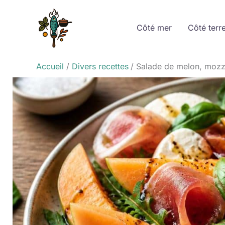
Aller
au
Côté mer
Côté terr
contenu
Accueil
Divers recettes
Salade de melon, mozza