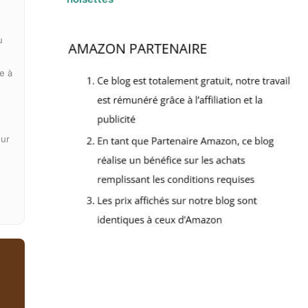
u
e à
our