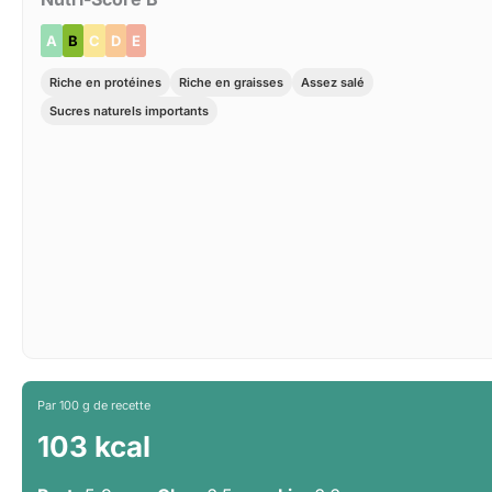
A
B
C
D
E
Riche en protéines
Riche en graisses
Assez salé
Sucres naturels importants
Par 100 g de recette
103 kcal