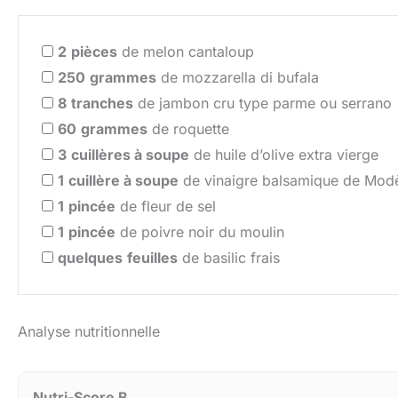
2
pièces
de melon cantaloup
250
grammes
de mozzarella di bufala
8
tranches
de jambon cru type parme ou serrano
60
grammes
de roquette
3
cuillères à soupe
de huile d’olive extra vierge
1
cuillère à soupe
de vinaigre balsamique de Mod
1
pincée
de fleur de sel
1
pincée
de poivre noir du moulin
quelques
feuilles
de basilic frais
Analyse nutritionnelle
Nutri-Score B