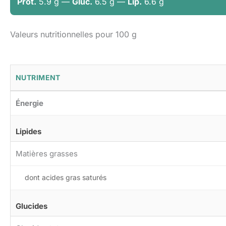
Prot.
5.9 g —
Gluc.
6.5 g —
Lip.
6.6 g
Valeurs nutritionnelles pour 100 g
NUTRIMENT
Énergie
Lipides
Matières grasses
dont acides gras saturés
Glucides