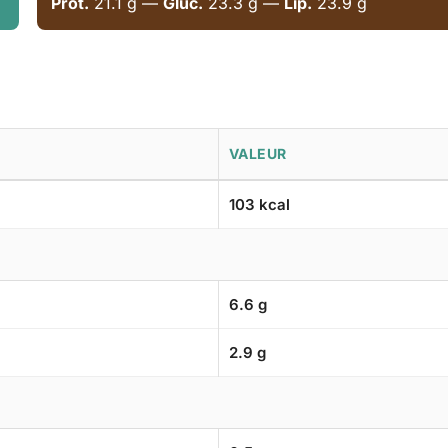
Prot.
21.1 g —
Gluc.
23.3 g —
Lip.
23.9 g
VALEUR
103 kcal
6.6 g
2.9 g