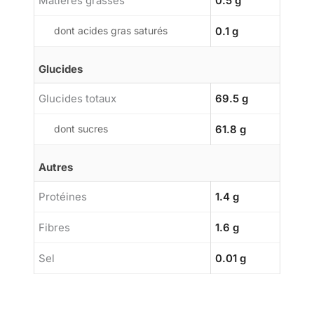
Matières grasses
0.5 g
dont acides gras saturés
0.1 g
Glucides
Glucides totaux
69.5 g
dont sucres
61.8 g
Autres
Protéines
1.4 g
Fibres
1.6 g
Sel
0.01 g