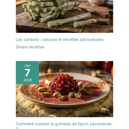
occasion. Utilisez-le
plates sont également
dans votre cuisine pour
disponibles dans notre
la décoration, comme
boutique.
assiette pour les fêtes,
buffet, barbecue, tout
événement. Ce plat est
parfait pour les repas, le
Les cardons : astuces et recettes savoureuses
pain, les fruits, les
Divers recettes
gâteaux, les olives, les
sushis, les desserts ou
comme pièce maîtresse
Jan
7
au milieu de la table
2026
Comment cuisiner la grenade de façon savoureuse
?