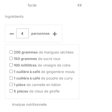
facile
€€
Ingrédients
–
+
personnes
200
grammes
de mangues séchées
150
grammes
de sucre roux
100
millilitres
de vinaigre de cidre
1
cuillère à café
de gingembre moulu
1
cuillère à café
de poudre de curry
1
pièce
de cannelle en bâton
5
pièces
de clous de girofle
Analyse nutritionnelle