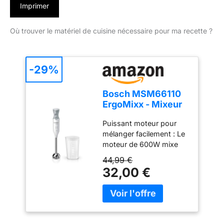
Imprimer
Où trouver le matériel de cuisine nécessaire pour ma recette ?
-29%
Bosch MSM66110
ErgoMixx - Mixeur
plongeant, 2
Puissant moteur pour
vitesses
mélanger facilement : Le
moteur de 600W mixe
sans effort les
44,99 €
ingrédients les plus durs
32,00 €
; préparez de
nombreuses recettes
grâce à une large gamme
d’accessoires Contrôle
aisé d’une seule main : 2