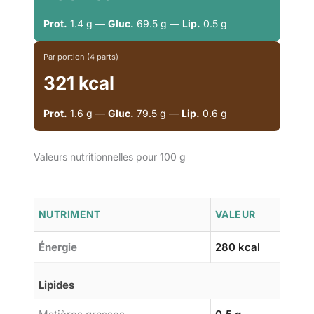
Prot.
1.4 g —
Gluc.
69.5 g —
Lip.
0.5 g
Par portion (4 parts)
321 kcal
Prot.
1.6 g —
Gluc.
79.5 g —
Lip.
0.6 g
Valeurs nutritionnelles pour 100 g
NUTRIMENT
VALEUR
Énergie
280 kcal
Lipides