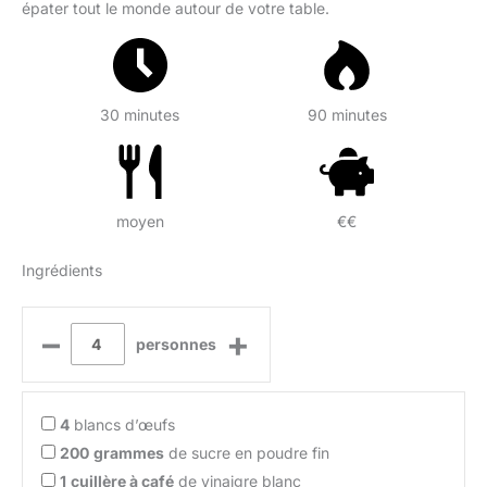
épater tout le monde autour de votre table.
30 minutes
90 minutes
moyen
€€
Ingrédients
–
+
personnes
4
blancs d’œufs
200
grammes
de sucre en poudre fin
1
cuillère à café
de vinaigre blanc