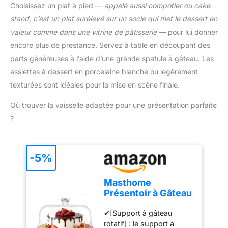
parfait pour une
Choisissez un plat à pied —
appelé aussi compotier ou cake
Cadeau idéal: Cadeau
de zone de température
utilisation à l'intérieur du
idéal pour un
notés sur le cadran,
stand, c’est un plat surélevé sur un socle qui met le dessert en
four, garantissant la
anniversaire, un
assurez-vous d'être à la
valeur comme dans une vitrine de pâtisserie
— pour lui donner
sécurité
anniversaire et Pâques.
bonne température selon
【Fonctionnement
encore plus de prestance. Servez à table en découpant des
Vous obtiendrez un kit
vos besoins. Grand
simple】Taille 7,62 x 7,62
parts généreuses à l’aide d’une grande spatule à gâteau. Les
complet de cuisson de
indicateur : l'écran extra-
x 4 cm, thermomètre de
gâteaux pour cuire
large facile à lire permet
assiettes à dessert en porcelaine blanche ou légèrement
cuisson conçu petit et
n'importe quel gâteau en
une lecture simple et
texturées sont idéales pour la mise en scène finale.
pratique ; Construit avec
tant que débutant et
rapide. Le cadran affiche
2 crochets et 1 grande
professionnel
les zones de température
Où trouver la vaisselle adaptée pour une présentation parfaite
base, le thermomètre de
appropriées pour le
?
cuisson peut être
réfrigérateur et le
suspendu ou placé sur
congélateur, garantissant
différentes grilles de four
ainsi une zone de
de manière robuste, plus
-5%
température sûre pour
de soucis de chute
vos aliments.
【Lecture plus rapide】
Thermomètre en acier
Masthome
Avec une conception à
inoxydable : fabriqué en
Présentoir à Gâteau
plusieurs évents qui lui
acier inoxydable, élégant,
Sur Pied avec
permet de réagir
durable et étanche, il
✔[Support à gâteau
Couvercle, 6in1
rapidement à tout
peut être placé de
rotatif] : le support à
Cloche à Gâteaux
changement de chaleur