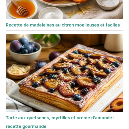
et pour toutes vos
créations pâtissières, y
compris les bandes de
lissage pâtisserie et
Recette de madeleines au citron moelleuses et faciles
autres desserts raffinés.
Tarte aux quetsches, myrtilles et crème d’amande :
recette gourmande