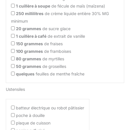
1
cuillère à soupe
de fécule de maïs (maïzena)
250
millilitres
de crème liquide entière 30% MG
minimum
20
grammes
de sucre glace
1
cuillère à café
de extrait de vanille
150
grammes
de fraises
100
grammes
de framboises
80
grammes
de myrtilles
50
grammes
de groseilles
quelques
feuilles de menthe fraîche
Ustensiles
batteur électrique ou robot pâtissier
poche à douille
plaque de cuisson