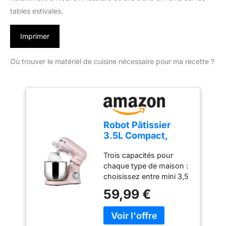
tables estivales.
Imprimer
Où trouver le matériel de cuisine nécessaire pour ma recette ?
Robot Pâtissier
3.5L Compact,
Kitchen in the box
Trois capacités pour
10 Vitesses +
chaque type de maison :
Pulse, Léger 2,9 kg,
choisissez entre mini 3,5
Bol Inox, 3
l pour les petites cuisines
Accessoires, Mini
59,99 €
ou les débutants, 5 l
Robot Cuisine
pour les familles qui
Multifonction, Idéal
cuisinent
Pâtisserie Maison