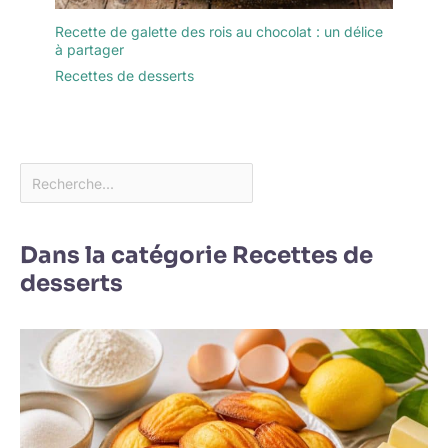
évitant ainsi les doigts
sales et offrant une
Recette de galette des rois au chocolat : un délice
élégance naturelle. Elle
à partager
permet également de
Recettes de desserts
libérer pleinement les
arômes de vos lattes et
cocktails. Que ce soit
votre premier café du
matin ou un cocktail en
soirée, elle apporte une
touche de rituel subtile à
votre quotidien.
Dans la catégorie Recettes de
desserts