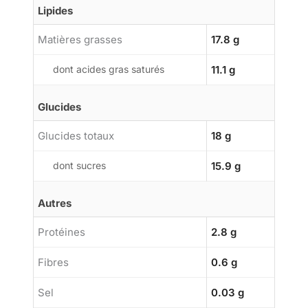
Lipides
Matières grasses
17.8 g
dont acides gras saturés
11.1 g
Glucides
Glucides totaux
18 g
dont sucres
15.9 g
Autres
Protéines
2.8 g
Fibres
0.6 g
Sel
0.03 g