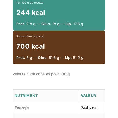
Par 100 g de recette
244 kcal
Prot.
2.8 g —
Gluc.
18 g —
Lip.
17.8 g
Par portion (4 parts)
700 kcal
Prot.
8 g —
Gluc.
51.6 g —
Lip.
51.2 g
Valeurs nutritionnelles pour 100 g
NUTRIMENT
VALEUR
Énergie
244 kcal