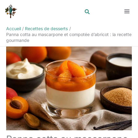
Aller
Rechercher
au
contenu
Accueil
Recettes de desserts
Panna cotta au mascarpone et compotée d’abricot : la recette
gourmande