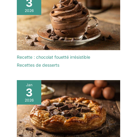
3
tasses, et peut servir de
détergent fortement
cuillère à glace, de
2026
alcalin, fortement acide
cuillère à dessert, de
ou fortement oxydant),
cuillère à café ou de
très solide et durable.
mélangeur à cocktail. Sa
【SPIEGELFINISH】 :
longueur est
design moderne avec
parfaitement adaptée
une manipulation
aux verres à pied, aux
confortable, simple et
verres highball et aux
Recette : chocolat fouetté irrésistible
élégant avec une finition
boissons fraîches, ce qui
miroir réfléchissante,
Recettes de desserts
la rend idéale pour les
s'adapte facilement à
bars, les ménages et les
différents types de
fêtes. 【Sublimez votre
couverts ou de couverts
Jan
dégustation】Cette
3
!
cuillère à café manche
est conçue pour
2026
sublimer vos boissons.
Sa forme élancée permet
d'atteindre facilement le
fond ou les coins de
votre tasse ou canette,