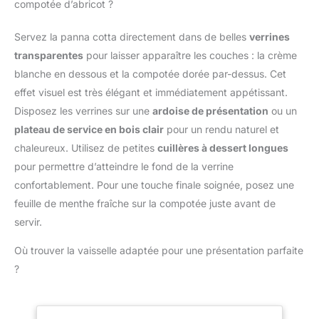
°C ~ 300 °C (-58 °F ~
compotée d’abricot ?
différentes et de les
une sonde alimentaire en
572 °F). Notre
aligner facilement sur un
acier inoxydable de 13
thermometre cuisson est
Servez la panna cotta directement dans de belles
verrines
plateau. 【Pratique
cm, suffisamment longue
idéal pour les barbecues,
Organisation】 Les 12
pour éviter de vous
transparentes
pour laisser apparaître les couches : la crème
le lait, la cuisson et la
pièces conviennent aux
brûler les mains pendant
blanche en dessous et la compotée dorée par-dessus. Cet
préparation de
familles, pâtissiers
la mesure ; plage de
confitures. Le guide du
effet visuel est très élégant et immédiatement appétissant.
amateurs et
température : -50 ℃ ~
thermomètre de cuisson
Disposez les verrines sur une
ardoise de présentation
ou un
organisateurs de fête qui
300 ℃ Économie
figurant sur l'emballage
veulent présenter
d'énergie : Fonction
plateau de service en bois clair
pour un rendu naturel et
vous permet d'obtenir la
plusieurs portions
d'arrêt automatique
chaleureux. Utilisez de petites
cuillères à dessert longues
cuisson souhaitée
identiques. Vérifiez les
intégrée, le thermometre
AFFICHAGE
pour permettre d’atteindre le fond de la verrine
dimensions et manipulez
patisserie s'éteindra
CHANGEABLE : L'écran
confortablement. Pour une touche finale soignée, posez une
les tasses avec soin
automatiquement après
LCD rétroéclairé, large et
avant le dressage final.
10 minutes d'inactivité ;
feuille de menthe fraîche sur la compotée juste avant de
facile à lire, vous permet
Cette précision aide à
et il peut basculer entre
servir.
de lire clairement les
choisir le bon format tout
Celsius et Fahrenheit lors
températures dans
en restant fidèle aux
de la mesure de la
Où trouver la vaisselle adaptée pour une présentation parfaite
l'obscurité ou lorsque la
informations disponibles
température. Plusieurs
?
fumée envahit l'air !
dans le modèle.
Méthodes de Stockage :
L'affichage commutable
Les thermometre
pivote automatiquement
cuisson à lecture
en fonction de la façon