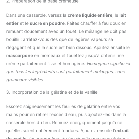
2. Préparation de la base crémeuse
Dans une casserole, versez la
crème liquide entière
, le
lait
entier
et le
sucre en poudre
. Faites chauffer à feu doux en
remuant doucement avec un fouet. Le mélange ne doit pas
bouillir : arrêtez-vous dès que de légères vapeurs se
dégagent et que le sucre est bien dissous. Ajoutez ensuite le
mascarpone
en morceaux et fouettez jusqu’à obtenir une
crème parfaitement lisse et homogène.
Homogène signifie ici
que tous les ingrédients sont parfaitement mélangés, sans
grumeaux visibles.
3. Incorporation de la gélatine et de la vanille
Essorez soigneusement les feuilles de gélatine entre vos
mains pour en retirer l’excès d’eau, puis ajoutez-les dans la
casserole hors du feu. Remuez énergiquement jusqu’à ce
qu’elles soient entièrement fondues. Ajoutez ensuite l’
extrait
de vanille
.
Incorporer hors du feu signifie que vous éteignez