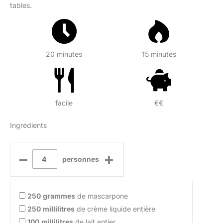
tables.
20 minutes
15 minutes
facile
€€
Ingrédients
–
+
personnes
250
grammes
de mascarpone
250
millilitres
de crème liquide entière
100
millilitres
de lait entier