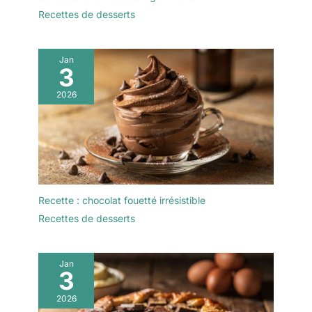
Conçu en panneau
Recettes de desserts
haute densité avec un
revêtement effet ardoise
ultra-lisse. Contrairement
Jan
3
aux surfaces poreuses,
nos tableaux évitent les
2026
"images fantômes" et
sont compatibles avec
les craies classiques et
les marqueurs à craie
liquide pour un rendu
professionnel et net.
NETTOYAGE FACILE &
Recette : chocolat fouetté irrésistible
RÉUTILISABLE : Gagnez
du temps lors de vos
Recettes de desserts
événements. La surface
double face s'efface d'un
simple coup de chiffon
Jan
3
humide en quelques
secondes. Écologique et
2026
durable, ce kit remplace