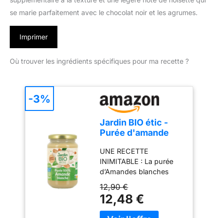
se marie parfaitement avec le chocolat noir et les agrumes.
Imprimer
Où trouver les ingrédients spécifiques pour ma recette ?
-3%
Jardin BIO étic -
Purée d'amande
blanche - 350g
UNE RECETTE
INIMITABLE : La purée
d’Amandes blanches
Jardin BiO étic est 100%
12,90 €
naturelle. Iconique grâce
12,48 €
à son goût inimitable, elle
est composée à 100%