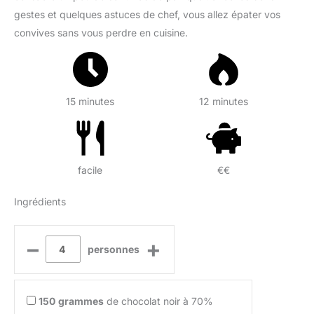
gestes et quelques astuces de chef, vous allez épater vos
convives sans vous perdre en cuisine.
15 minutes
12 minutes
facile
€€
Ingrédients
–
+
personnes
150
grammes
de chocolat noir à 70%