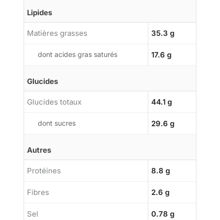
Lipides
Matières grasses
35.3 g
dont acides gras saturés
17.6 g
Glucides
Glucides totaux
44.1 g
dont sucres
29.6 g
Autres
Protéines
8.8 g
Fibres
2.6 g
Sel
0.78 g