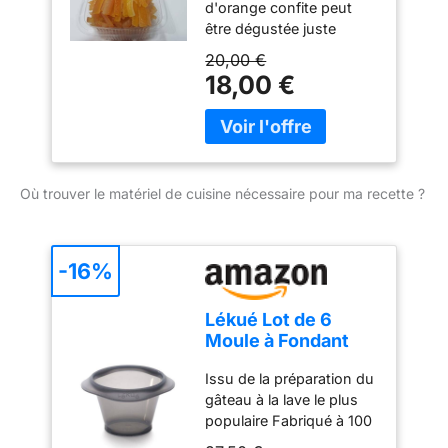
d'orange confite peut
être dégustée juste
nappée de chocolat noir
20,00 €
comme dans les
18,00 €
orangettes ou incorporée
à la préparation d'un
cake et est tout aussi
craquante dégustée
seule en grignotage.
Où trouver le matériel de cuisine nécessaire pour ma recette ?
-16%
Lékué Lot de 6
Moule à Fondant
Silicone 100%
Issu de la préparation du
Platine
gâteau à la lave le plus
Noir/Translucide
populaire Fabriqué à 100
% en silicium platine Il