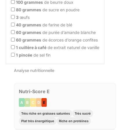
100
grammes
de beurre doux
80
grammes
de sucre en poudre
3
œufs
40
grammes
de farine de blé
60
grammes
de purée d’amande blanche
60
grammes
de écorces d’orange confites
1
cuillère à café
de extrait naturel de vanille
1
pincée
de sel fin
Analyse nutritionnelle
Nutri-Score E
A
B
C
D
E
Très riche en graisses saturées
Très sucré
Plat très énergétique
Riche en protéines