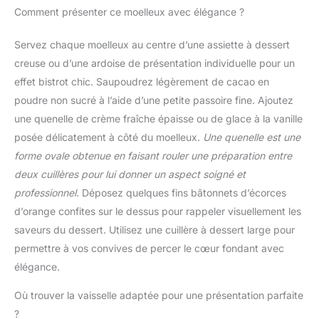
aux poignées situées sur
Comment présenter ce moelleux avec élégance ?
Nous accordons la
la base. Versatiles, ils
priorité à votre bien-être
s’adaptent au four,
et à votre plaisir, afin que
Servez chaque moelleux au centre d’une assiette à dessert
micro-ondes et
vous puissiez cuisiner
creuse ou d’une ardoise de présentation individuelle pour un
réfrigérateur.
sans souci et sans
effet bistrot chic. Saupoudrez légèrement de cacao en
produits chimiques
poudre non sucré à l’aide d’une petite passoire fine. Ajoutez
nocifs. Le moule à
muffins en silicone
une quenelle de crème fraîche épaisse ou de glace à la vanille
mesure 6,5 cm à la base,
posée délicatement à côté du moelleux.
Une quenelle est une
8,5 cm au sommet et 7
forme ovale obtenue en faisant rouler une préparation entre
cm de hauteur. Notre
deux cuillères pour lui donner un aspect soigné et
moule à muffins en
silicone s'adapte à tous
professionnel.
Déposez quelques fins bâtonnets d’écorces
les modèles de friteuses
d’orange confites sur le dessus pour rappeler visuellement les
à air chaud. 【Résistant à
saveurs du dessert. Utilisez une cuillère à dessert large pour
la chaleur jusqu'à 230
permettre à vos convives de percer le cœur fondant avec
°C】 Nos moules en
élégance.
silicone pour friteuse à
air chaud résistent à des
Où trouver la vaisselle adaptée pour une présentation parfaite
températures pouvant
atteindre 230 °C sans se
?