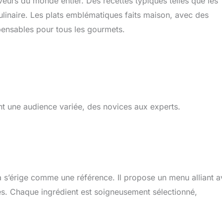
veurs du monde entier. Des recettes typiques telles que les
 culinaire. Les plats emblématiques faits maison, avec des
pensables pour tous les gourmets.
rant une audience variée, des novices aux experts.
lya s’érige comme une référence. Il propose un menu alliant 
ales. Chaque ingrédient est soigneusement sélectionné,