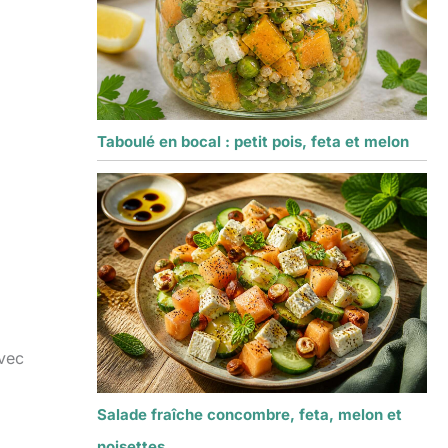
Taboulé en bocal : petit pois, feta et melon
avec
Salade fraîche concombre, feta, melon et
noisettes