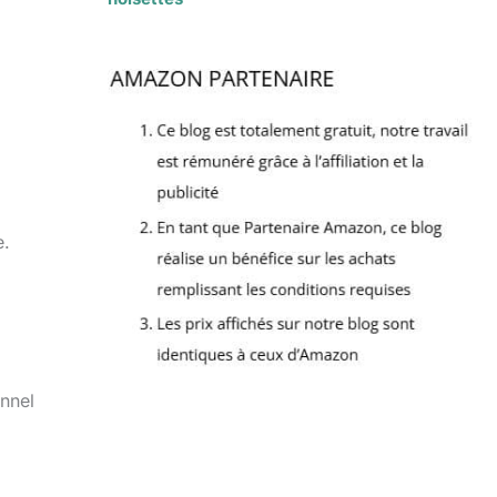
e.
onnel