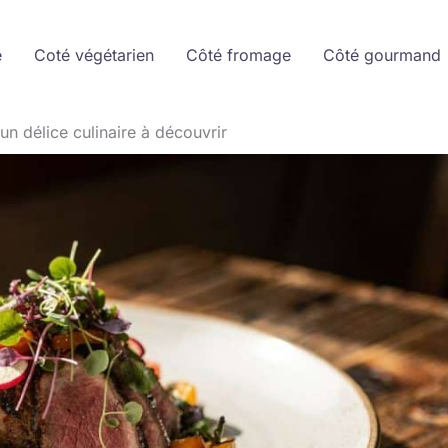
e
Coté végétarien
Côté fromage
Côté gourmand
: un délice culinaire à découvrir