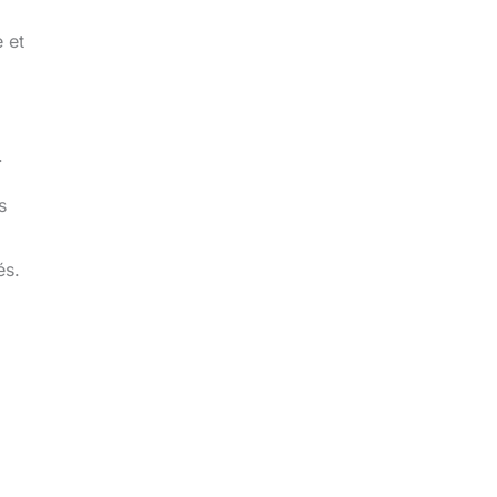
 et
.
s
és.