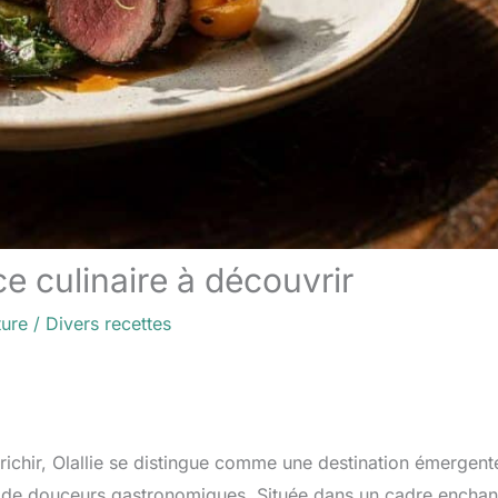
ice culinaire à découvrir
ture
/
Divers recettes
richir, Olallie se distingue comme une destination émergent
de douceurs gastronomiques. Située dans un cadre enchan