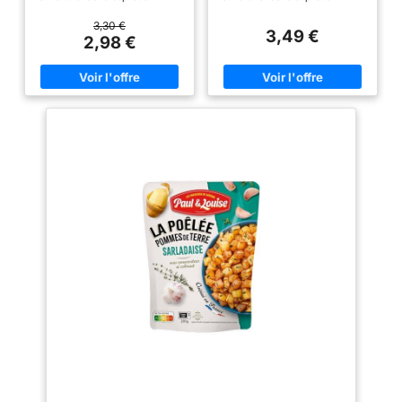
au micro-onde Une recette
au micro-onde Une recette
saine et équilibré, cuisinés
saine et équilibré, cuisinés
3,30 €
3,49 €
dans nos ateliers à Saint
dans nos ateliers à Saint
2,98 €
Sébastien sur Loire 1 plat pour
Sébastien sur Loire 100%
une personne Durable
viande française 1 plat pour une
personne