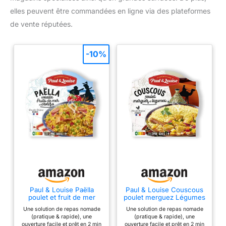
elles peuvent être commandées en ligne via des plateformes
de vente réputées.
-10%
Paul & Louise Paëlla
Paul & Louise Couscous
poulet et fruit de mer
poulet merguez Légumes
300g - Prêt en 2 min-
300g - Prêt en 2 min-
Une solution de repas nomade
Une solution de repas nomade
100% Poisson issue de la
100% viande origine
(pratique & rapide), une
(pratique & rapide), une
pêche durable MSC
France
ouverture facile et prêt en 2 min
ouverture facile et prêt en 2 min