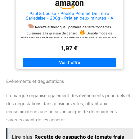
Paul & Louise - Poêlée Pomme De Terre
Sarladaise - 200g - Prêt en deux minutes - À
poêler ou au micro onde - À la graisse de canard -
Fabriqué en France - Sachet 100% recycable
Recette authentique : pommes de terre fondantes
cuisinées à la graisse de canard.
Double mode de
préparation : prêt en quelques minutes à la poêle ou au micro-
ondes.
Compagnon parfait : accompagne viandes
1,97 €
grillées, volailles ou une salade verte
Engagement
responsable : conditionnement dans un sachet 100 %
recyclable ! Une innovation 2025 ! Paul & Louise : des recettes
simples, sincères et 100% plaisir
Événements et dégustations
La marque organise également des événements ponctuels et
des dégustations dans plusieurs villes, offrant aux
consommateurs une occasion unique de découvrir ces
saveurs avant de les acheter.
Lire plus
Recette de gaspacho de tomate frais