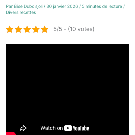
Par
Élise Duboisjoli
/
30 janvier 2026
/
5 minutes de lecture
/
Divers recettes
5/5 - (10 votes)