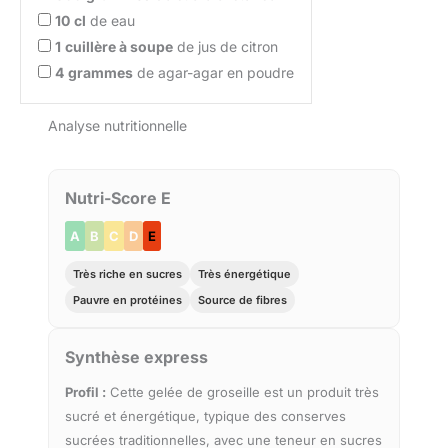
10
cl
de eau
1
cuillère à soupe
de jus de citron
4
grammes
de agar-agar en poudre
Analyse nutritionnelle
Nutri-Score E
A
B
C
D
E
Très riche en sucres
Très énergétique
Pauvre en protéines
Source de fibres
Synthèse express
Profil :
Cette gelée de groseille est un produit très
sucré et énergétique, typique des conserves
sucrées traditionnelles, avec une teneur en sucres