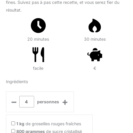
fines. Suivez pas à pas cette recette, et vous serez fier du
résultat.
20 minutes
30 minutes
facile
€
Ingrédients
–
+
personnes
1
kg
de groseilles rouges fraîches
800
grammes
de sucre cristallisé