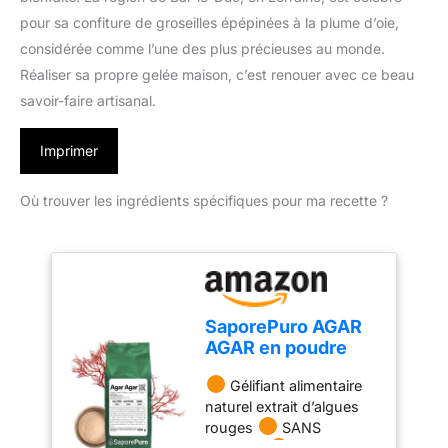
pour sa confiture de groseilles épépinées à la plume d’oie,
considérée comme l’une des plus précieuses au monde.
Réaliser sa propre gelée maison, c’est renouer avec ce beau
savoir-faire artisanal.
Imprimer
Où trouver les ingrédients spécifiques pour ma recette ?
SaporePuro AGAR
AGAR en poudre
500 gr – Gélifiant
Gélifiant alimentaire
naturel SANS
naturel extrait d’algues
GLUTEN – Idéal
rouges
SANS
pour la cuisine