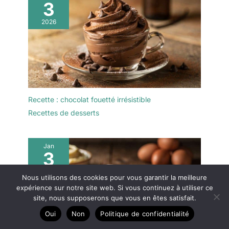
3
puddings de crème
pour les amateurs de
glacée, etc.
gastronomie, idéale pour
2026
anniversaires, Noël ou
pendaisons de
crémaillère.
Entretien
facile : Surface lisse,
simple à nettoyer,
assurant un usage
quotidien sans effort.
Recette : chocolat fouetté irrésistible
Recettes de desserts
Jan
3
2026
Nous utilisons des cookies pour vous garantir la meilleure
expérience sur notre site web. Si vous continuez à utiliser ce
site, nous supposerons que vous en êtes satisfait.
Oui
Non
Politique de confidentialité