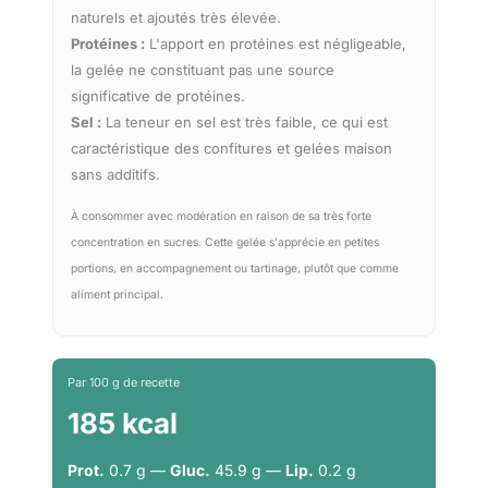
naturels et ajoutés très élevée.
Protéines :
L'apport en protéines est négligeable,
la gelée ne constituant pas une source
significative de protéines.
Sel :
La teneur en sel est très faible, ce qui est
caractéristique des confitures et gelées maison
sans additifs.
À consommer avec modération en raison de sa très forte
concentration en sucres. Cette gelée s'apprécie en petites
portions, en accompagnement ou tartinage, plutôt que comme
aliment principal.
Par 100 g de recette
185 kcal
Prot.
0.7 g —
Gluc.
45.9 g —
Lip.
0.2 g