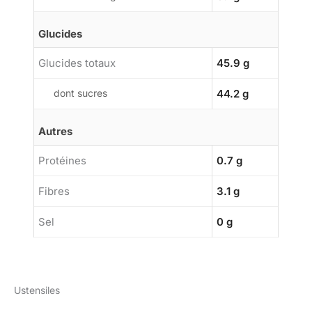
Glucides
Glucides totaux
45.9 g
dont sucres
44.2 g
Autres
Protéines
0.7 g
Fibres
3.1 g
Sel
0 g
Ustensiles