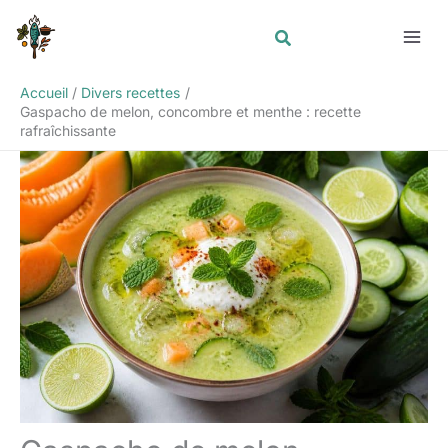
Aller
Rechercher
au
contenu
Accueil
Divers recettes
Gaspacho de melon, concombre et menthe : recette
rafraîchissante