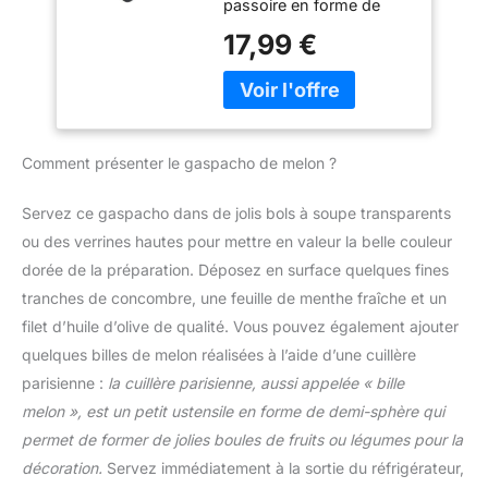
CONTENU DE LA BOITE :
passoire en forme de
votre cuisine un aspect
Blender, pichet en
cône garantit que les
17,99 €
propre et bien rangé
plastique lavable au lave-
aliments finiront dans le
Facile à Nettoyer: Notre
vaisselle, gourde
récipient en dessous et
Passoire Cuisine est
nomade
pas à côté GRILLE FINE :
fabriqué en acier
farine, glaçage au sucre,
inoxydable, résistant et
pâtes, riz, sauces, tout y
lavable au lave-vaisselle.
Comment présenter le gaspacho de melon ?
passe ! DURABLE : dotée
De plus, notre filtre Tamis
d'un aspect élégant et
Cuisine possède une
faite en acier inoxydable
Servez ce gaspacho dans de jolis bols à soupe transparents
surface sans bavures et
léger, solide et antirouille,
ou des verrines hautes pour mettre en valeur la belle couleur
ne vous grattera pas les
elle ne fondera pas et ne
mains, même à la main. Il
dorée de la préparation. Déposez en surface quelques fines
perdra pas sa couleur
suffit de rincer le filtre à
tranches de concombre, une feuille de menthe fraîche et un
PRATIQUE : cette
l'eau tiède et au savon
passoire est fournie avec
filet d’huile d’olive de qualité. Vous pouvez également ajouter
pour un nettoyage
un repose-bol, une
quelques billes de melon réalisées à l’aide d’une cuillère
complet Fonctions
double poignée pour un
Puissantes: Notre
parisienne :
la cuillère parisienne, aussi appelée « bille
utilisation plus
Passoire Inox est un filtre
melon », est un petit ustensile en forme de demi-sphère qui
confortable et un anneau
indispensable pour la
de suspension
permet de former de jolies boules de fruits ou légumes pour la
maison et les voyages.
INFORMATIONS UTILES :
décoration.
Servez immédiatement à la sortie du réfrigérateur,
Avec un diamètre de
cette passoire fait 15 cm