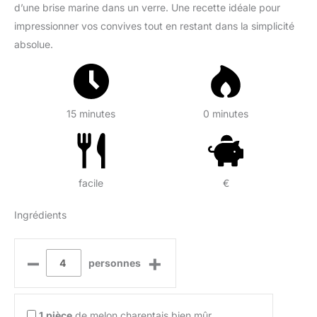
d’une brise marine dans un verre. Une recette idéale pour
impressionner vos convives tout en restant dans la simplicité
absolue.
15 minutes
0 minutes
facile
€
Ingrédients
–
+
personnes
1
pièce
de melon charentais bien mûr