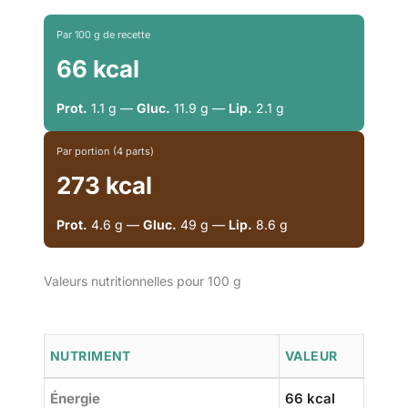
Par 100 g de recette
66 kcal
Prot.
1.1 g —
Gluc.
11.9 g —
Lip.
2.1 g
Par portion (4 parts)
273 kcal
Prot.
4.6 g —
Gluc.
49 g —
Lip.
8.6 g
Valeurs nutritionnelles pour 100 g
NUTRIMENT
VALEUR
Énergie
66 kcal