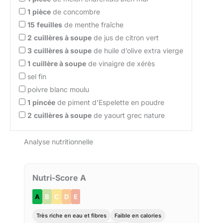
1
pièce
de concombre
15
feuilles
de menthe fraîche
2
cuillères à soupe
de jus de citron vert
3
cuillères à soupe
de huile d’olive extra vierge
1
cuillère à soupe
de vinaigre de xérès
sel fin
poivre blanc moulu
1
pincée
de piment d’Espelette en poudre
2
cuillères à soupe
de yaourt grec nature
Analyse nutritionnelle
Nutri-Score A
A
B
C
D
E
Très riche en eau et fibres
Faible en calories