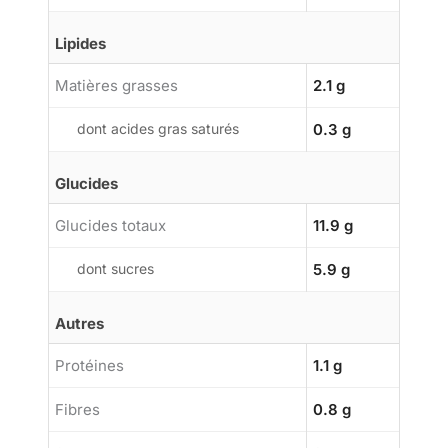
Lipides
Matières grasses
2.1 g
dont acides gras saturés
0.3 g
Glucides
Glucides totaux
11.9 g
dont sucres
5.9 g
Autres
Protéines
1.1 g
Fibres
0.8 g