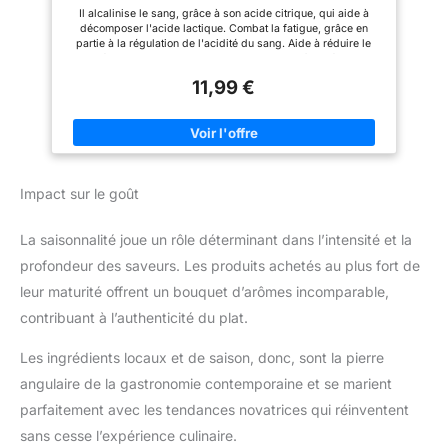
japonaises
produit depuis des années les
Il alcalinise le sang, grâce à son acide citrique, qui aide à
meilleurs produits pour le
décomposer l'acide lactique. Combat la fatigue, grâce en
corps, avec des ingrédients
partie à la régulation de l'acidité du sang. Aide à réduire le
naturels et italiens.
cholestérol. En tant que bon probiotique, il aide à digérer, ouvre
l'appétit et augmente les défenses. Aide à lutter contre de bois,
11,99 €
un avantage non moins intéressant
Impact sur le goût
La saisonnalité joue un rôle déterminant dans l’intensité et la
profondeur des saveurs. Les produits achetés au plus fort de
leur maturité offrent un bouquet d’arômes incomparable,
contribuant à l’authenticité du plat.
Les ingrédients locaux et de saison, donc, sont la pierre
angulaire de la gastronomie contemporaine et se marient
parfaitement avec les tendances novatrices qui réinventent
sans cesse l’expérience culinaire.