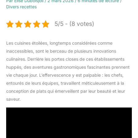
Par
Élise Duboisjoli
/
2 mars 2026
/
6 minutes de lecture
/
Divers recettes
5/5 - (8 votes)
Les cuisines étoilées, longtemps considérées comme
inaccessibles, sont le berceau de plusieurs innovations
culinaires. Derrière les portes closes de ces établissements
huppés, des aventures gastronomiques fascinantes prennent
vie chaque jour. L’effervescence y est palpable : les chefs,
entourés de leurs équipes, travaillent méticuleusement à la
conception de plats qui émerveillent par leur beauté et leur
saveur.