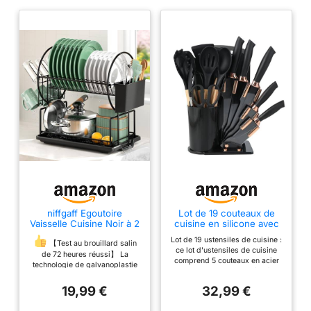
niffgaff Egoutoire
Lot de 19 couteaux de
Vaisselle Cuisine Noir à 2
cuisine en silicone avec
Niveaux en, INOX avec
12 ustensiles de cuisine,
Lot de 19 ustensiles de cuisine :
Porte-ustensiles et bac
5 couteaux, planche à
【Test au brouillard salin
ce lot d'ustensiles de cuisine
d'égouttement
découper et support,
de 72 heures réussi】 La
comprend 5 couteaux en acier
passe au lave-vaisselle
technologie de galvanoplastie
inoxydable, une cuillère à
résout le problème de la rouille
soupe, un tamis, une cuillère à
sur l'egoutoire vaisselle cuisine
19,99 €
32,99 €
pâtes, une cuillère de cuisine,
noire. A passé le test au
une cuillère à salade, une
brouillard salin de 72 heures et