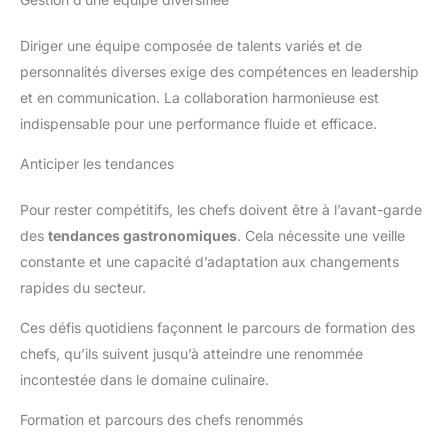
à la fois élégance et
fonctionnalité. Son design
classique en fait un choix
Diriger une équipe composée de talents variés et de
polyvalent pour divers
personnalités diverses exige des compétences en leadership
scénarios de salle à manger
【Description des changements
et en communication. La collaboration harmonieuse est
de couleur de glaçure】En
raison des changements subtils
indispensable pour une performance fluide et efficace.
de température du four et de
l'air pendant le processus de
Anticiper les tendances
cuisson à haute température, de
légères variations de couleur et
de motifs de vernis se
produisent sur nos pièces en
Pour rester compétitifs, les chefs doivent être à l’avant-garde
céramique faites à la main.
des
tendances gastronomiques
. Cela nécessite une veille
Chaque service de table est
unique. Veuillez noter que les
constante et une capacité d’adaptation aux changements
variations de couleur ne sont
pas des défauts, mais plutôt le
rapides du secteur.
résultat de la perfection
inhérente à ce processus ancien
Ces défis quotidiens façonnent le parcours de formation des
chefs, qu’ils suivent jusqu’à atteindre une renommée
incontestée dans le domaine culinaire.
Formation et parcours des chefs renommés