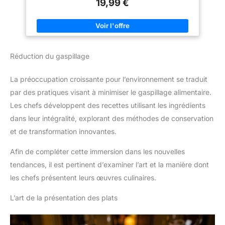
chez soi et en famille
19,99 €
mélangeur en fonction du
rapport. 2. Placez la tête de
pierre à air en acier inoxydable
dans la solution, puis appuyez
longuement sur le bouton pour
allumer le générateur de
mousse et faire de la mousse.
Outil de cuisine pratique : la
Réduction du gaspillage
machine à mousse
rechargeable et portable vous
permet de l'utiliser n'importe où
La préoccupation croissante pour l’environnement se traduit
sans vous soucier des sources
d'alimentation. Parfait pour les
par des pratiques visant à minimiser le gaspillage alimentaire.
fêtes, les événements, la
Les chefs développent des recettes utilisant les ingrédients
restauration, les réunions et les
repas d'hôtel. Efficacité et
dans leur intégralité, explorant des méthodes de conservation
confort au plus haut niveau
et de transformation innovantes.
Afin de compléter cette immersion dans les nouvelles
tendances, il est pertinent d’examiner l’art et la manière dont
les chefs présentent leurs œuvres culinaires.
L’art de la présentation des plats