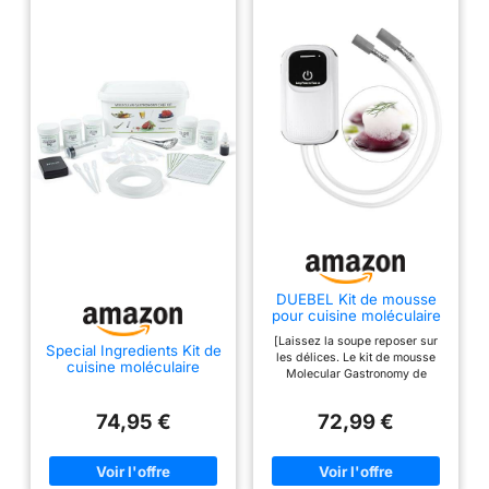
DUEBEL Kit de mousse
pour cuisine moléculaire
de gastronomie - Batterie
[Laissez la soupe reposer sur
rechargeable, portable et
Special Ingredients Kit de
les délices. Le kit de mousse
efficace - Kit de
cuisine moléculaire
Molecular Gastronomy de
fabrication de mousse
DUEBEL produit une mousse
pour les aliments, outil de
plus dense et plus délicate
cuisine créatif pour les
74,95 €
72,99 €
avec une forme stable et
cuisines
durable et surpasse la mousse
traditionnelle des baguettes de
cuisson. Matériau de qualité
alimentaire : fabriqué à partir de