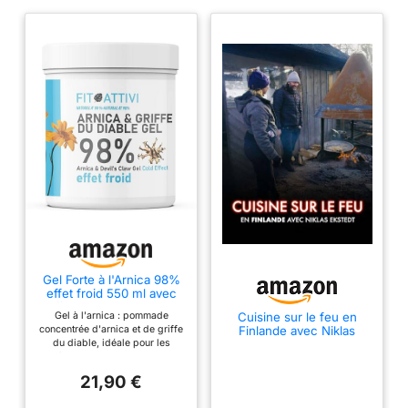
Gel Forte à l'Arnica 98%
effet froid 550 ml avec
Griffe du Diable, Vitamine
Gel à l'arnica : pommade
Cuisine sur le feu en
E et Camphre, Gel de
concentrée d'arnica et de griffe
Finlande avec Niklas
massage idéal pour les
du diable, idéale pour les
Ekstedt
douleurs articulaires,
œdèmes, les contusions et les
100% BIO Ingrédients
massages locaux, qui procure
Made in Italy -
21,90 €
une sensation de bien-être
FITOATTIVI
agréable et immédiate en cas