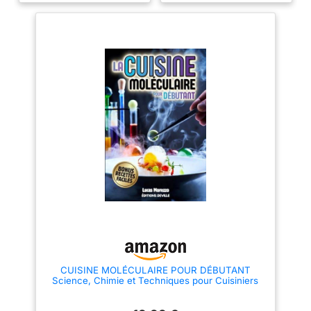
matériaux professionnels avec
contact alimentaire, la pierre à
air en acier inoxydable et le
tube de raccordement
garantissent la sécurité
alimentaire et préservent le goût
d'origine. Pour fabriquer un
outil de cuisine professionnel,
ces éléments essentiels sont la
raison pour laquelle vous optez
pour DUEBEL Générateur de
mousse amélioré pour double
sortie : une grande quantité de
mousse est produite en
quelques secondes en utilisant
le générateur de mousse
DUEBEL avec de la lécithine. Et
2 tubes d'air et 2 pierres d'air
doublent la performance de la
mousse en divisant les pierres
d'air en différents récipients,
vous pouvez améliorer
l'efficacité d'utilisation des
mousses pour votre cuisine de
gastronomie moléculaire. Facile
CUISINE MOLÉCULAIRE POUR DÉBUTANT
à utiliser : Introduisez la
Science, Chimie et Techniques pour Cuisiniers
lécithine dans la solution à
curieux: Le Guide pour réussir + BONUS: 12
mousser et mélangez-la
recettes spectaculaires détaillées pas à pas à faire
uniformément avec un