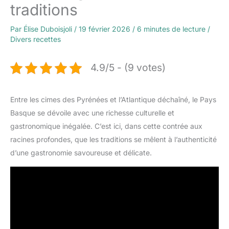
traditions
Par
Élise Duboisjoli
/
19 février 2026
/
6 minutes de lecture
/
Divers recettes
4.9/5 - (9 votes)
Entre les cimes des Pyrénées et l’Atlantique déchaîné, le Pays
Basque se dévoile avec une richesse culturelle et
gastronomique inégalée. C’est ici, dans cette contrée aux
racines profondes, que les traditions se mêlent à l’authenticité
d’une gastronomie savoureuse et délicate.