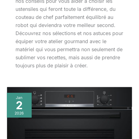
nos conseils pour vous aider à choisir les
ustensiles qui feront toute la différence, du
couteau de chef parfaitement équilibré au
robot qui deviendra votre meilleur second.
Découvrez nos sélections et nos astuces pour
équiper votre atelier gourmand avec le
matériel qui vous permettra non seulement de
sublimer vos recettes, mais aussi de prendre
toujours plus de plaisir à créer.
Jan
2
2026