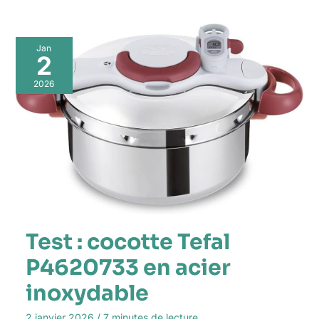
Jan
2
2026
Test : cocotte Tefal
P4620733 en acier
inoxydable
2 janvier 2026
/
7 minutes de lecture