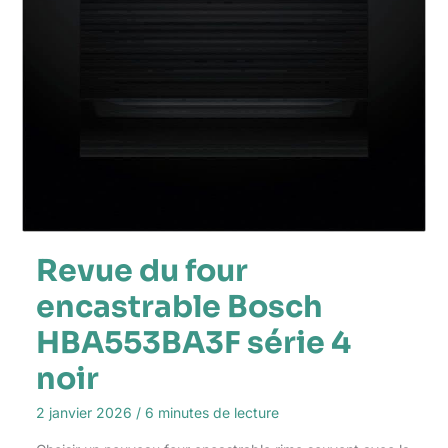
Revue du four
encastrable Bosch
HBA553BA3F série 4
noir
2 janvier 2026
/
6 minutes de lecture