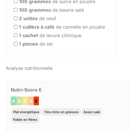
100
grammes
de sucre en poudre
100
grammes
de beurre salé
2
unités
de oeuf
1
cuillère à café
de cannelle en poudre
1
sachet
de levure chimique
1
pincée
de sel
Analyse nutritionnelle
Nutri-Score E
A
B
C
D
E
Plat énergétique
Très riche en graisses
Assez salé
Faible en fibres