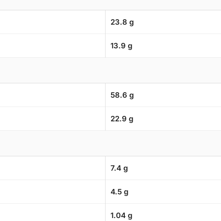
23.8 g
13.9 g
58.6 g
22.9 g
7.4 g
4.5 g
1.04 g