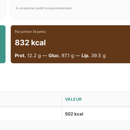
À consommer plutôt occasionnellement.
Par portion (4 parts)
832 kcal
Prot.
12.2 g —
Gluc.
97.1 g —
Lip.
39.5 g
VALEUR
502 kcal