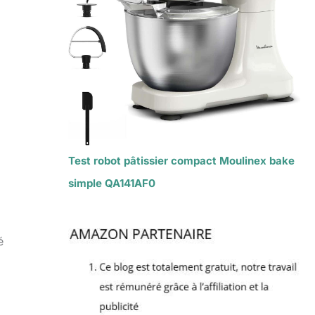
Test robot pâtissier compact Moulinex bake
simple QA141AF0
é