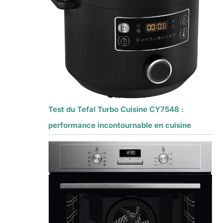
Test du Tefal Turbo Cuisine CY7548 :
performance incontournable en cuisine