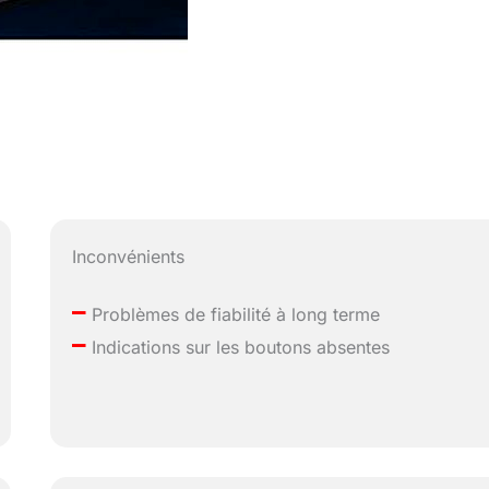
Inconvénients
–
Problèmes de fiabilité à long terme
–
Indications sur les boutons absentes