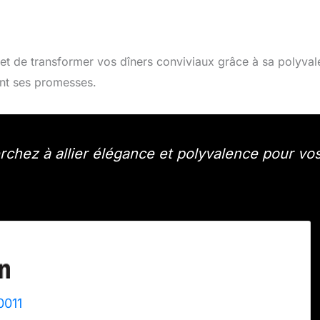
t de transformer vos dîners conviviaux grâce à sa polyva
ent ses promesses.
rchez à allier élégance et polyvalence pour vo
011