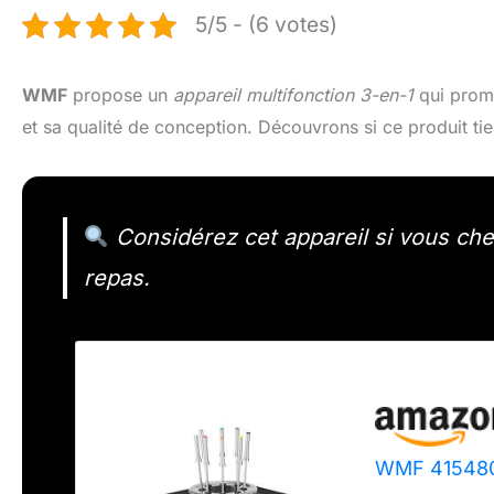
5/5 - (6 votes)
WMF
propose un
appareil multifonction 3-en-1
qui prome
et sa qualité de conception. Découvrons si ce produit ti
Considérez cet appareil si vous che
repas.
WMF 415480