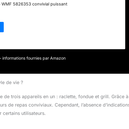
te WMF 5826353 convivial puissant
r – informations fournies par Amazon
le de vie ?
e trois appareils en un : raclette, fondue et grill. Grâce à
eurs de repas conviviaux. Cependant, l’absence d’indication
ertains utilisateurs.