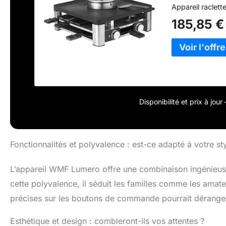
Appareil raclet
185,85 €
Disponibilité et prix à jou
Fonctionnalités et polyvalence : est-ce adapté à votre sty
L’appareil WMF Lumero offre une combinaison ingénieuse d
cette polyvalence, il séduit les familles comme les amat
précises sur les boutons de commande pourrait déranger c
Esthétique et design : combleront-ils vos attentes ?