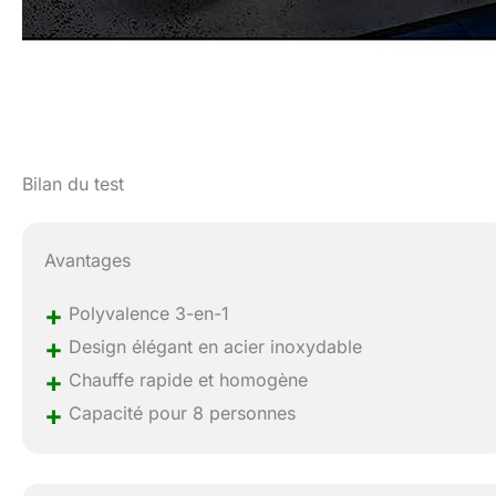
Bilan du test
Avantages
+
Polyvalence 3-en-1
+
Design élégant en acier inoxydable
+
Chauffe rapide et homogène
+
Capacité pour 8 personnes