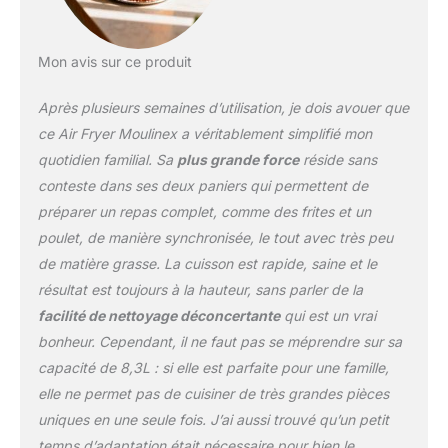
intuitifs(frites, poulet,
légumes, poissons,
dessert, déshydratation
Mon avis sur ce produit
et mode manuel) pour
rôtir, cuire, griller,
Après plusieurs semaines d’utilisation, je dois avouer que
déshydrater ou
réchauffer GAIN DE
ce Air Fryer Moulinex a véritablement simplifié mon
TEMPS ET D'ÉNERGIE:
quotidien familial. Sa
plus grande force
réside sans
consomme jusqu'à 70%
conteste dans ses deux paniers qui permettent de
d'énergie en moins et
préparer un repas complet, comme des frites et un
cuit jusqu'à 40% plus
rapidement qu'un four
poulet, de manière synchronisée, le tout avec très peu
traditionnel (tests
de matière grasse. La cuisson est rapide, saine et le
effectués en 2023 avec
résultat est toujours à la hauteur, sans parler de la
des frites surgelées)
facilité de nettoyage déconcertante
qui est un vrai
Réparabilité 15 ans,
Garantie 2 ans
bonheur. Cependant, il ne faut pas se méprendre sur sa
capacité de 8,3L : si elle est parfaite pour une famille,
elle ne permet pas de cuisiner de très grandes pièces
uniques en une seule fois. J’ai aussi trouvé qu’un petit
temps d’adaptation était nécessaire pour bien le