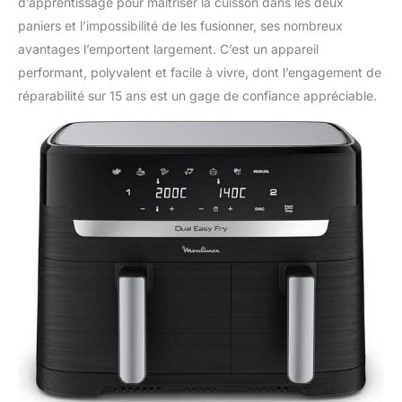
d’apprentissage pour maîtriser la cuisson dans les deux
paniers et l’impossibilité de les fusionner, ses nombreux
avantages l’emportent largement. C’est un appareil
performant, polyvalent et facile à vivre, dont l’engagement de
réparabilité sur 15 ans est un gage de confiance appréciable.