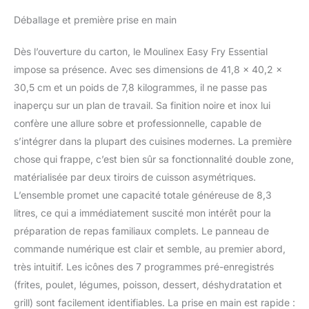
temps CAPACITÉ
Déballage et première prise en main
GÉNÉREUSE: utilisez le
tiroir XXL de 5.2L pour
Dès l’ouverture du carton, le Moulinex Easy Fry Essential
cuire des pièces
impose sa présence. Avec ses dimensions de 41,8 x 40,2 x
volumineuses comme un
rôti, les deux tiroirs pour
30,5 cm et un poids de 7,8 kilogrammes, il ne passe pas
de généreuses portions
inaperçu sur un plan de travail. Sa finition noire et inox lui
de frites, ou le tiroir de
confère une allure sobre et professionnelle, capable de
3.1L plus économe en
s’intégrer dans la plupart des cuisines modernes. La première
énergie pour des
portions individuelles
chose qui frappe, c’est bien sûr sa fonctionnalité double zone,
DÉLÉGATION :
matérialisée par deux tiroirs de cuisson asymétriques.
7programmes
L’ensemble promet une capacité totale généreuse de 8,3
intuitifs(frites, poulet,
litres, ce qui a immédiatement suscité mon intérêt pour la
légumes, poissons,
dessert, déshydratation
préparation de repas familiaux complets. Le panneau de
et mode manuel) pour
commande numérique est clair et semble, au premier abord,
rôtir, cuire, griller,
très intuitif. Les icônes des 7 programmes pré-enregistrés
déshydrater ou
(frites, poulet, légumes, poisson, dessert, déshydratation et
réchauffer GAIN DE
TEMPS ET D'ÉNERGIE:
grill) sont facilement identifiables. La prise en main est rapide :