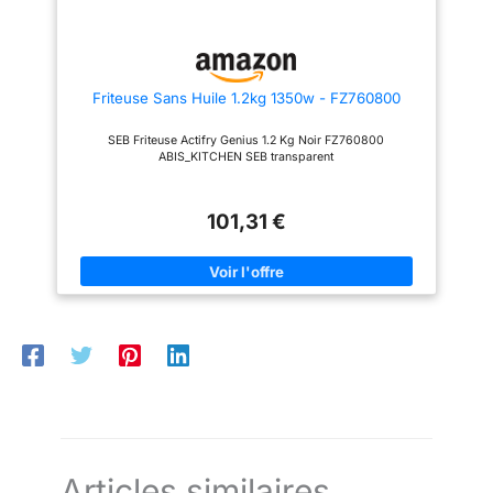
REPARABILITE 10 ANS. AUCUNE
ÉQUILIBRÉS: pizza croustillante
ODEUR : pratiquement aucune
ou saumon parfaitement grillé,
odeur d'huile. UNE SEULE
préparez une multitude de plats
ÉTAPE : facile à utiliser. FACILE
savoureux et équilibrés qui
À NETTOYER : éléments
plairont à tout le monde
Friteuse Sans Huile 1.2kg 1350w - FZ760800
compatibles lave-vaisselle
NETTOYAGE FACILE: le panier
(cuve, pale et couvercle). ​
de cuisson antiadhésif et
COUVERCLE EN VERRE
compatible lave-vaisselle pour
SEB Friteuse Actifry Genius 1.2 Kg Noir FZ760800
TRANSPARENT : pour surveiller
un nettoyage sans effort
ABIS_KITCHEN SEB transparent
facilement la cuisson.
APPLICATION MYMOULINEX:
avec l'application MyMoulinex,
découvrez des idées de
recettes en fonction de vos
101,31 €
goûts, du temps ou des
ingrédients que vous avez,
créez votre liste de course,
planifiez vos repas et bien plus
CONTENU: Easy Fry Mega
Articles similaires