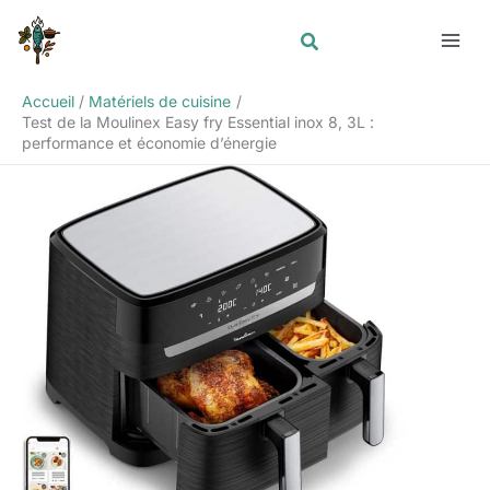
Aller
Rechercher
au
contenu
Accueil
Matériels de cuisine
Test de la Moulinex Easy fry Essential inox 8, 3L :
performance et économie d’énergie