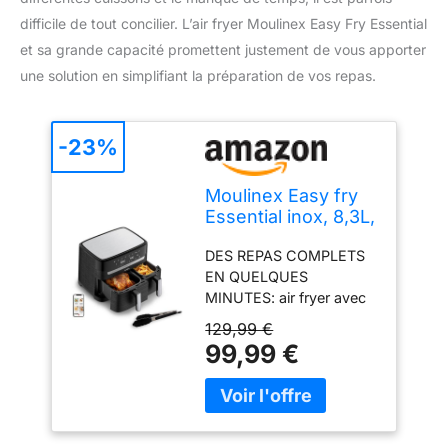
difficile de tout concilier. L’air fryer Moulinex Easy Fry Essential
et sa grande capacité promettent justement de vous apporter
une solution en simplifiant la préparation de vos repas.
-23%
Moulinex Easy fry
Essential inox, 8,3L,
Jusqu'à 8
DES REPAS COMPLETS
personnes, 7
EN QUELQUES
Programmes
MINUTES: air fryer avec
intuitifs, Air Fryer,
tiroir XXL et tiroir
Repas complet,
129,99 €
standard pour cuire deux
synchronisation,
99,99 €
plats de 2 manières
Économie
différentes en même
d'énergie,
temps. Synchronisezles
Application dédiée,
cuissons pour qu'elles
EZ9018F1
se terminent en même