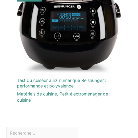
Test du cuiseur à riz numérique Reishunger :
performance et polyvalence
Matériels de cuisine
,
Petit électroménager de
cuisine