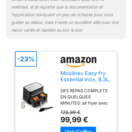
maîtriser, et je regrette que la documentation et
l’application manquent un peu de richesse pour nous
guider au début, mais il reste un excellent allié pour des
repas variés et rapides au jour le jour.
-23%
Moulinex Easy fry
Essential inox, 8,3L,
Jusqu'à 8
DES REPAS COMPLETS
personnes, 7
EN QUELQUES
Programmes
MINUTES: air fryer avec
intuitifs, Air Fryer,
tiroir XXL et tiroir
Repas complet,
129,99 €
standard pour cuire deux
synchronisation,
99,99 €
plats de 2 manières
Économie
différentes en même
d'énergie,