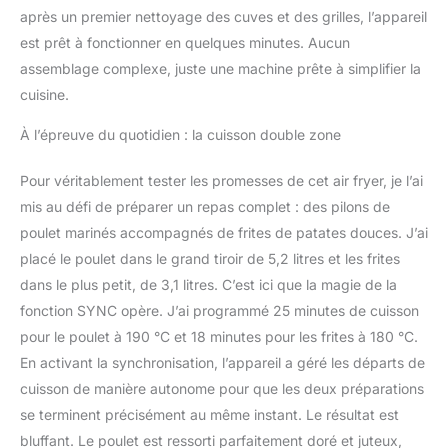
consomme jusqu'à 70%
après un premier nettoyage des cuves et des grilles, l’appareil
d'énergie en moins et
est prêt à fonctionner en quelques minutes. Aucun
cuit jusqu'à 40% plus
assemblage complexe, juste une machine prête à simplifier la
rapidement qu'un four
traditionnel (tests
cuisine.
effectués en 2023 avec
À l’épreuve du quotidien : la cuisson double zone
des frites surgelées)
Réparabilité 15 ans,
Garantie 2 ans
Pour véritablement tester les promesses de cet air fryer, je l’ai
mis au défi de préparer un repas complet : des pilons de
poulet marinés accompagnés de frites de patates douces. J’ai
placé le poulet dans le grand tiroir de 5,2 litres et les frites
dans le plus petit, de 3,1 litres. C’est ici que la magie de la
fonction SYNC opère. J’ai programmé 25 minutes de cuisson
pour le poulet à 190 °C et 18 minutes pour les frites à 180 °C.
En activant la synchronisation, l’appareil a géré les départs de
cuisson de manière autonome pour que les deux préparations
se terminent précisément au même instant. Le résultat est
bluffant. Le poulet est ressorti parfaitement doré et juteux,